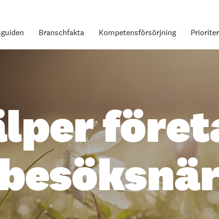
guiden
Branschfakta
Kompetensförsörjning
Priorite
älper före
 besöksnär