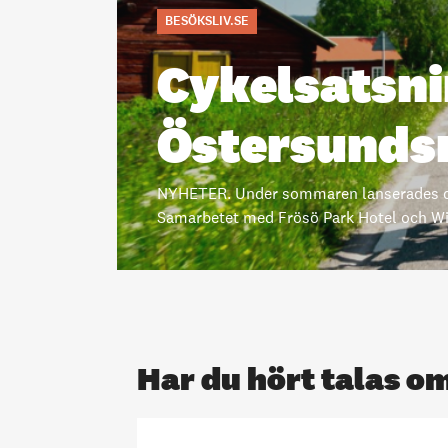
BESÖKSLIV.SE
Cykelsatsnin
Östersunds
NYHETER. Under sommaren lanserades de 
Samarbetet med Frösö Park Hotel och Wikn
Har du hört talas o