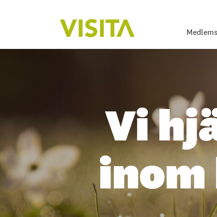
Medlems
Vi hj
inom