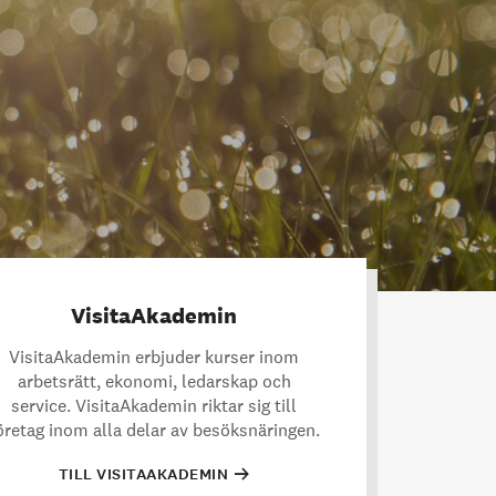
VisitaAkademin
VisitaAkademin erbjuder kurser inom
arbetsrätt, ekonomi, ledarskap och
service. VisitaAkademin riktar sig till
öretag inom alla delar av besöksnäringen.
TILL VISITAAKADEMIN