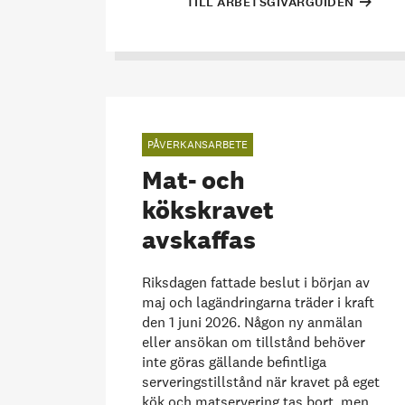
TILL ARBETSGIVARGUIDEN
PÅVERKANSARBETE
Mat- och
kökskravet
avskaffas
Riksdagen fattade beslut i början av
maj och lagändringarna träder i kraft
den 1 juni 2026. Någon ny anmälan
eller ansökan om tillstånd behöver
inte göras gällande befintliga
serveringstillstånd när kravet på eget
kök och matservering tas bort, men