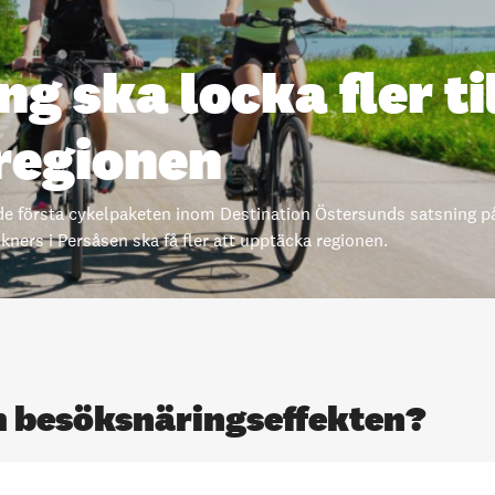
g ska locka fler ti
regionen
första cykelpaketen inom Destination Östersunds satsning på
ers i Persåsen ska få fler att upptäcka regionen.
m besöksnäringseffekten?