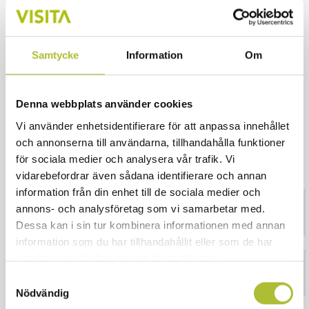
Mentorprogrammen bygger på dialogen mellan
adepten och mentorn och de flesta träffas 6 –
12 gånger under året. Är det lite längre avstånd
Samtycke
Information
Om
används ofta digitala möten eller telefon. Fem
gånger per år träffas hela nätverket för
Denna webbplats använder cookies
gemensamma nätverksträffar kvällstid.
Vi använder enhetsidentifierare för att anpassa innehållet
Adepterna ses också för tre arbetsluncher
och annonserna till användarna, tillhandahålla funktioner
fördelade över året.
för sociala medier och analysera vår trafik. Vi
vidarebefordrar även sådana identifierare och annan
information från din enhet till de sociala medier och
Vad förväntas av dig som adept?
annons- och analysföretag som vi samarbetar med.
Dessa kan i sin tur kombinera informationen med annan
information som du har tillhandahållit eller som de har
samlat in när du har använt deras tjänster.
Kriterier för att kunna söka?
Samtyckesval
Nödvändig