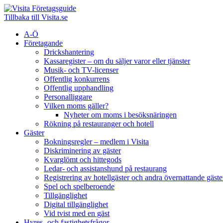
Företagsguide
Tillbaka till Visita.se
A-Ö
Företagande
Drickshantering
Kassaregister – om du säljer varor eller tjänster
Musik- och TV-licenser
Offentlig konkurrens
Offentlig upphandling
Personalliggare
Vilken moms gäller?
Nyheter om moms i besöksnäringen
Rökning på restauranger och hotell
Gäster
Bokningsregler – medlem i Visita
Diskriminering av gäster
Kvarglömt och hittegods
Ledar- och assistanshund på restaurang
Registrering av hotellgäster och andra övernattande gäste
Spel och spelberoende
Tillgänglighet
Digital tillgänglighet
Vid tvist med en gäst
Hyres- och fastighetsfrågor