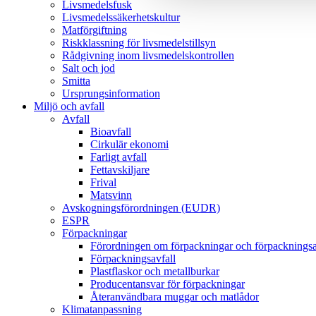
Livsmedelsfusk
Livsmedelssäkerhetskultur
Matförgiftning
Riskklassning för livsmedelstillsyn
Rådgivning inom livsmedelskontrollen
Salt och jod
Smitta
Ursprungsinformation
Miljö och avfall
Avfall
Bioavfall
Cirkulär ekonomi
Farligt avfall
Fettavskiljare
Frival
Matsvinn
Avskogningsförordningen (EUDR)
ESPR
Förpackningar
Förordningen om förpackningar och förpacknings
Förpackningsavfall
Plastflaskor och metallburkar
Producentansvar för förpackningar
Återanvändbara muggar och matlådor
Klimatanpassning