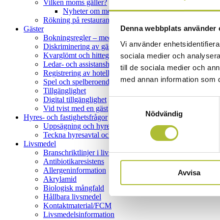
Vilken moms gäller?
Nyheter om moms i besöksnäringen
Rökning på restauranger och hotell
Denna webbplats använder 
Gäster
Bokningsregler – medlem i Visita
Vi använder enhetsidentifierar
Diskriminering av gäster
Kvarglömt och hittegods
sociala medier och analysera 
Ledar- och assistanshund på restaurang
till de sociala medier och a
Registrering av hotellgäster och andra övernattande gäste
med annan information som du 
Spel och spelberoende
Tillgänglighet
Digital tillgänglighet
Samtyckesval
Vid tvist med en gäst
Nödvändig
Hyres- och fastighetsfrågor
Uppsägning och hyresförhandling
Teckna hyresavtal och standardhyreskontrakt
Livsmedel
Branschriktlinjer i livsmedelshygien
Antibiotikaresistens
Allergeninformation
Avvisa
Akrylamid
Biologisk mångfald
Hållbara livsmedel
Kontaktmaterial/FCM
Livsmedelsinformation