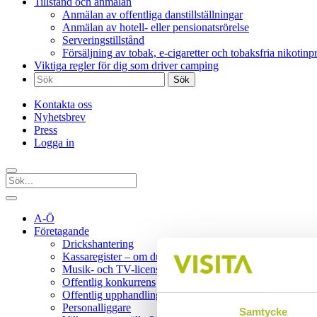
Tillstånd och anmälan
Anmälan av offentliga danstillställningar
Anmälan av hotell- eller pensionatsrörelse
Serveringstillstånd
Försäljning av tobak, e-cigaretter och tobaksfria nikotinp
Viktiga regler för dig som driver camping
Sök
efter:
Kontakta oss
Nyhetsbrev
Press
Logga in
A-Ö
Företagande
Drickshantering
Kassaregister – om du säljer varor eller tjänster
Musik- och TV-licenser
Offentlig konkurrens
Offentlig upphandling
Personalliggare
Samtycke