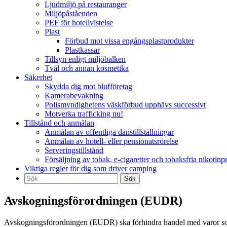
Ljudmiljö på restauranger
Miljöpåståenden
PEF för hotellvistelse
Plast
Förbud mot vissa engångsplastprodukter
Plastkassar
Tillsyn enligt miljöbalken
Tvål och annan kosmetika
Säkerhet
Skydda dig mot blufföretag
Kamerabevakning
Polismyndighetens väskförbud upphävs successivt
Motverka trafficking nu!
Tillstånd och anmälan
Anmälan av offentliga danstillställningar
Anmälan av hotell- eller pensionatsrörelse
Serveringstillstånd
Försäljning av tobak, e-cigaretter och tobaksfria nikotinp
Viktiga regler för dig som driver camping
Sök
efter:
Avskogningsförordningen (EUDR)
Avskogningsförordningen (EUDR) ska förhindra handel med varor som 