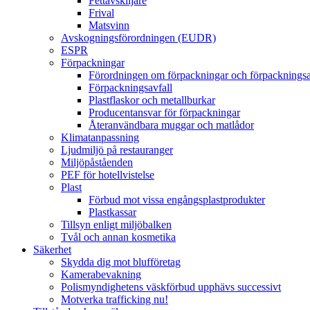
Fettavskiljare
Frival
Matsvinn
Avskogningsförordningen (EUDR)
ESPR
Förpackningar
Förordningen om förpackningar och förpacknings
Förpackningsavfall
Plastflaskor och metallburkar
Producentansvar för förpackningar
Återanvändbara muggar och matlådor
Klimatanpassning
Ljudmiljö på restauranger
Miljöpåståenden
PEF för hotellvistelse
Plast
Förbud mot vissa engångsplastprodukter
Plastkassar
Tillsyn enligt miljöbalken
Tvål och annan kosmetika
Säkerhet
Skydda dig mot blufföretag
Kamerabevakning
Polismyndighetens väskförbud upphävs successivt
Motverka trafficking nu!