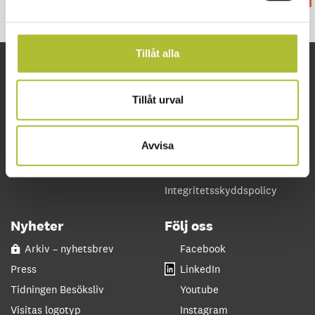
Tillåt alla
Snabblänkar
Om oss
Tillåt urval
Arbetsgivarguiden
Kontakta oss
Företagsguiden
Lediga tjänster
Avvisa
VisitaAkademin
Partner och samarbeten
Svenskt Näringsliv
Visita in English
Integritetsskyddspolicy
Nyheter
Följ oss
Arkiv – nyhetsbrev
Facebook
Press
LinkedIn
Tidningen Besöksliv
Youtube
Visitas logotyp
Instagram