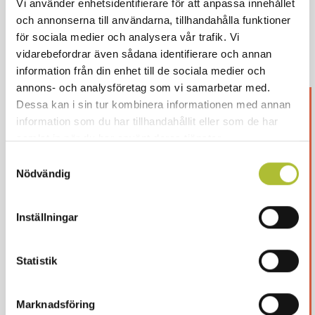
Vi använder enhetsidentifierare för att anpassa innehållet
förpackning som innehåller avfall (tex
och annonserna till användarna, tillhandahålla funktioner
matavfall) ska se till att förpackningen skiljs
för sociala medier och analysera vår trafik. Vi
från innehållet.
vidarebefordrar även sådana identifierare och annan
information från din enhet till de sociala medier och
annons- och analysföretag som vi samarbetar med.
Dessa kan i sin tur kombinera informationen med annan
Detta innehåll är endast för
information som du har tillhandahållit eller som de har
våra medlemmar
samlat in när du har använt deras tjänster.
Samtyckesval
Nödvändig
Logga in för att fortsätta läsa. Inte medlem än?
Ansök här
Eller är ditt företag redan medlem?
Skapa ett
Inställningar
konto här
Statistik
Logga in
Marknadsföring