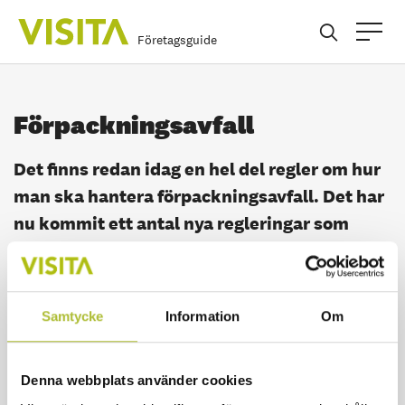
Företagsguide
Förpackningsavfall
Det finns redan idag en hel del regler om hur
man ska hantera förpackningsavfall. Det har
nu kommit ett antal nya regleringar som
framöver kan bli aktuella för verksamheter
och som man kan behöva förbereda
verksamheterna för. Bland annat finns en
Samtycke
Information
Om
skyldighet att sortera ut förpackningsavfall
av ett antal olika materialslag från annat
Denna webbplats använder cookies
avfall samt skyldighet att den som har en