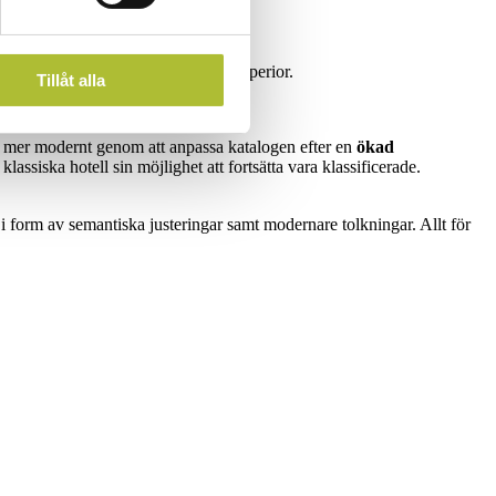
er deltar med observatörsstatus
s kan även tilldelas beteckningen Superior.
Tillåt alla
akta din inspektör.
et mer modernt genom att anpassa katalogen efter en
ökad
n klassiska hotell sin möjlighet att fortsätta vara klassificerade.
 i form av semantiska justeringar samt modernare tolkningar. Allt för