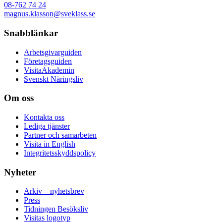
08-762 74 24
magnus.klasson@sveklass.se
Snabblänkar
Arbetsgivarguiden
Företagsguiden
VisitaAkademin
Svenskt Näringsliv
Om oss
Kontakta oss
Lediga tjänster
Partner och samarbeten
Visita in English
Integritetsskyddspolicy
Nyheter
Arkiv – nyhetsbrev
Press
Tidningen Besöksliv
Visitas logotyp