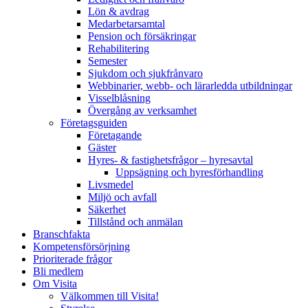
Lön & avdrag
Medarbetarsamtal
Pension och försäkringar
Rehabilitering
Semester
Sjukdom och sjukfrånvaro
Webbinarier, webb- och lärarledda utbildningar
Visselblåsning
Övergång av verksamhet
Företagsguiden
Företagande
Gäster
Hyres- & fastighetsfrågor – hyresavtal
Uppsägning och hyresförhandling
Livsmedel
Miljö och avfall
Säkerhet
Tillstånd och anmälan
Branschfakta
Kompetensförsörjning
Prioriterade frågor
Bli medlem
Om Visita
Välkommen till Visita!