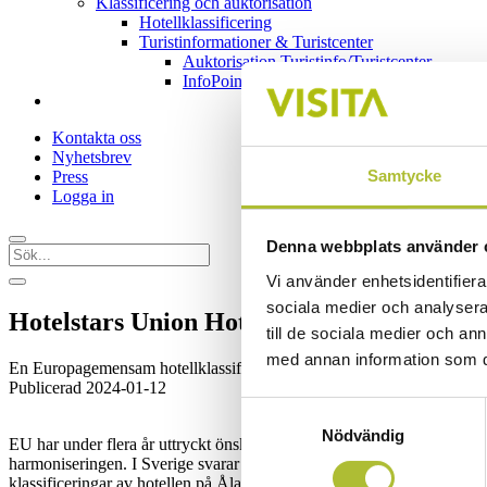
Klassificering och auktorisation
Hotellklassificering
Turistinformationer & Turistcenter
Auktorisation Turistinfo/Turistcenter
InfoPoint – en bemannad turistserviceplats
Kontakta oss
Nyhetsbrev
Samtycke
Press
Logga in
Denna webbplats använder 
Vi använder enhetsidentifierar
sociala medier och analysera 
Hotelstars Union Hotellklassificering
till de sociala medier och a
med annan information som du 
En Europagemensam hotellklassificering.
Publicerad 2024-01-12
Samtyckesval
Nödvändig
EU har under flera år uttryckt önskemål om en samordnad hotellklassi
harmoniseringen. I Sverige svarar Visita för hotellklassificeringen. S
klassificeringar av hotellen på Åland.