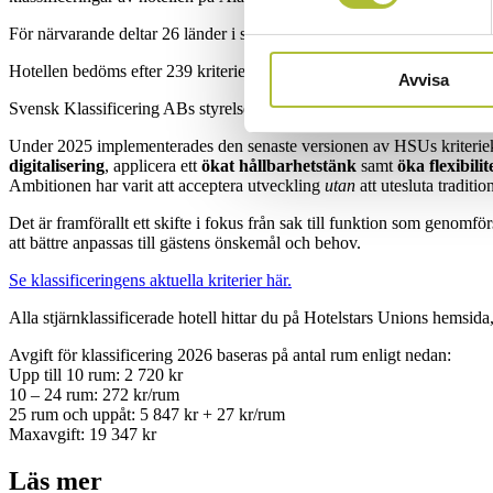
För närvarande deltar 26 länder i samarbetet som pågått sedan drygt f
Hotellen bedöms efter 239 kriterier och kan erhålla från en till fem s
Avvisa
Svensk Klassificering ABs styrelse svarar för beslut om dispenser och 
Under 2025 implementerades den senaste versionen av HSUs kriteriekat
digitalisering
, applicera ett
ökat hållbarhetstänk
samt
öka flexibilit
Ambitionen har varit att acceptera utveckling
utan
att utesluta traditi
Det är framförallt ett skifte i fokus från sak till funktion som genomf
att bättre anpassas till gästens önskemål och behov.
Se klassificeringens aktuella kriterier här.
Alla stjärnklassificerade hotell hittar du på Hotelstars Unions hemsida
Avgift för klassificering 2026 baseras på antal rum enligt nedan:
Upp till 10 rum:
2 720
kr
10 – 24 rum: 272 kr/rum
25 rum och uppåt: 5 847 kr + 27 kr/rum
Maxavgift: 19 347 kr
Läs mer