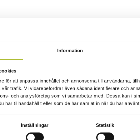
Information
cookies
e för att anpassa innehållet och annonserna till användarna, tillh
vår trafik. Vi vidarebefordrar även sådana identifierare och anna
nnons- och analysföretag som vi samarbetar med. Dessa kan i sin
har tillhandahållit eller som de har samlat in när du har använt 
Inställningar
Statistik
ficering bland medlemsländerna. 2009 bildades Hotelstars Union av de 
jälva inspektionsverksamheten utförs av Svensk Klassificering AB, ett hel