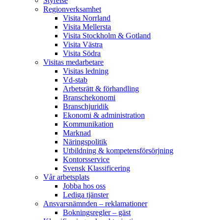
Styrelse
Regionverksamhet
Visita Norrland
Visita Mellersta
Visita Stockholm & Gotland
Visita Västra
Visita Södra
Visitas medarbetare
Visitas ledning
Vd-stab
Arbetsrätt & förhandling
Branschekonomi
Branschjuridik
Ekonomi & administration
Kommunikation
Marknad
Näringspolitik
Utbildning & kompetensförsörjning
Kontorsservice
Svensk Klassificering
Vår arbetsplats
Jobba hos oss
Lediga tjänster
Ansvarsnämnden – reklamationer
Bokningsregler – gäst