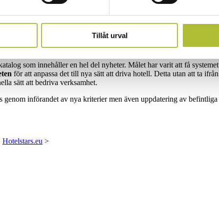
emton år tillbaka. 21 länder använder systemet aktivt medan övriga länd
tjärnor. Hotell som erhåller extra många poäng inom respektive stjärnklas
Tillåt urval
vid behov tolkningar av kriterier. För frågor kring dispensärenden kont
alog som innehåller en hel del nyheter. Målet har varit att få system
eten
för att anpassa det till nya sätt att driva hotell. Detta utan att ta ifrå
onella sätt att bedriva verksamhet.
örs genom införandet av nya kriterier men även uppdatering av befintliga
,
Hotelstars.eu
>