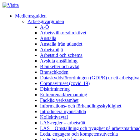
Medlemsguiden
Arbetsgivarguiden
A-Ö
Arbetsvillkorsdirektivet
Anställa
Anställa från utlandet
Arbetsmiljö
Arbetstid och schema
Avsluta anställning
Blanketter och avtal
Branschkoden
Dataskyddsförordningen (GDPR) ur ett arbetsgiva
Coronaviruset (covid-19)
Diskriminering
Entreprenad/bemanning
Facklig verksamhet
Informations- och förhandlingsskyldighet
Introducera nyanställda
Kollektivavtal
LAS-regler – arbetsrätt
LAS – Omställning och trygghet på arbetsmarkna
Leda, engagera och kompetensutveckla
Ledighet och frånvaro