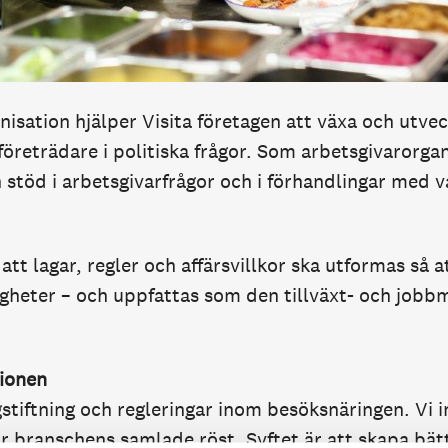
sation hjälper Visita företagen att växa och utvec
öreträdare i politiska frågor. Som arbetsgivarorgan
 stöd i arbetsgivarfrågor och i förhandlingar med v
 att lagar, regler och affärsvillkor ska utformas så 
gheter – och uppfattas som den tillväxt- och jobbm
ionen
gstiftning och regleringar inom besöksnäringen. Vi 
r branschens samlade röst. Syftet är att skapa bätt