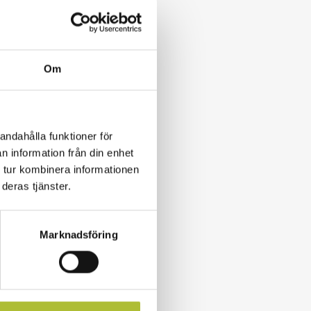
e att se
Om
tell och
isita förhandlar
ger rådgivning i
andahålla funktioner för
n information från din enhet
handlingar.
 tur kombinera informationen
 tvister i domstol
deras tjänster.
Marknadsföring