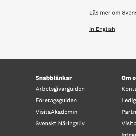
Läs mer om Svens
In English
Snabblänkar
Om o
Arbetsgivarguiden
Konta
Företagsguiden
Ledig
VisitaAkademin
Part
Svenskt Näringsliv
Visit
Integ