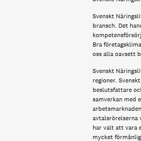
Svenskt Näringsliv
bransch. Det hand
kompetensförsörjn
Bra företagsklima
oss alla oavsett 
Svenskt Näringsli
regioner. Svenskt 
beslutsfattare o
samverkan med en 
arbetsmarknaden. 
avtalsrörelserna 
har valt att vara
mycket förmånlig