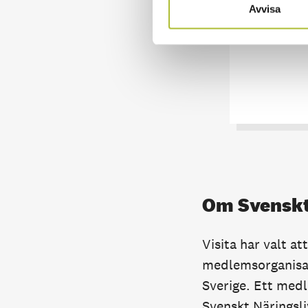
Avvisa
Den här vi
Om Svenskt
Visita har valt at
medlemsorganisat
Sverige. Ett medl
Svenskt Näringsli