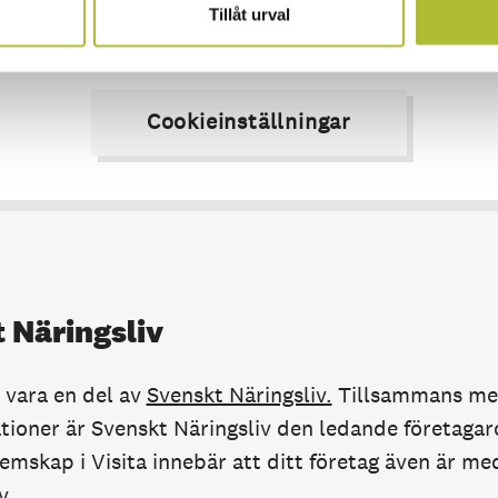
Tillåt urval
deon kräver cookies för att visas. Acceptera marknadsföringscook
se innehållet.
Cookieinställningar
 Näringsliv
t vara en del av
Svenskt Näringsliv.
Tillsammans me
ioner är Svenskt Näringsliv den ledande företagaro
emskap i Visita innebär att ditt företag även är me
v.