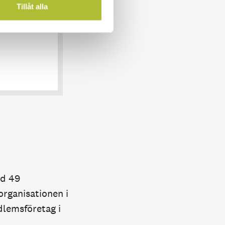
Tillåt alla
ies för att
d 49
rganisationen i
dlemsföretag i