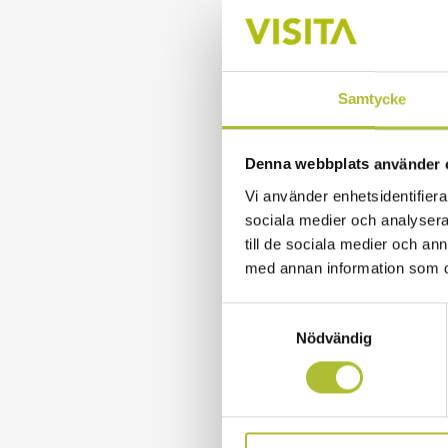
ökad lönsamhet fö
potentialen i den
Samtycke
Arbetsgivarorgan
Visita är förhand
Restaurang Facket
Denna webbplats använder 
fram kollektivavt
Vi använder enhetsidentifierar
sociala medier och analysera 
arbetsgivarfrågor
till de sociala medier och a
Visitas medlemsfö
med annan information som du 
eller skiljenämnd
Samtyckesval
Visita på 3
Nödvändig