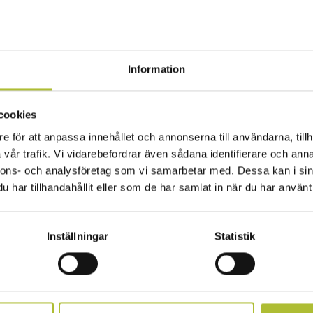
r Visitas medlemsföretag samt att få beslutsfattar
 svenska besöksnäringen.
Information
isationen
lingspart gentemot fackliga organisationer – där Ho
, HRF, och Fackförbundet Unionen är de största. V
cookies
al med respektive fackförbund. Förbundsjuristerna 
e för att anpassa innehållet och annonserna till användarna, tillh
vår trafik. Vi vidarebefordrar även sådana identifierare och anna
 och biträder medlemsföretagen vid tvister och för
nnons- och analysföretag som vi samarbetar med. Dessa kan i sin
retag kan även få juridiskt ombud i arbetsrättsliga
har tillhandahållit eller som de har samlat in när du har använt 
.
0 minuter
Inställningar
Statistik