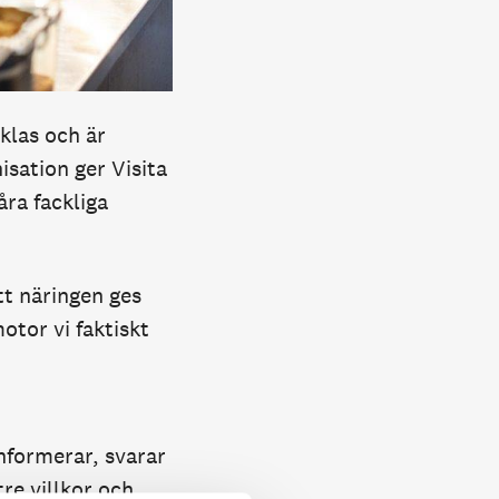
klas och är
isation ger Visita
åra fackliga
att näringen ges
otor vi faktiskt
informerar, svarar
re villkor och