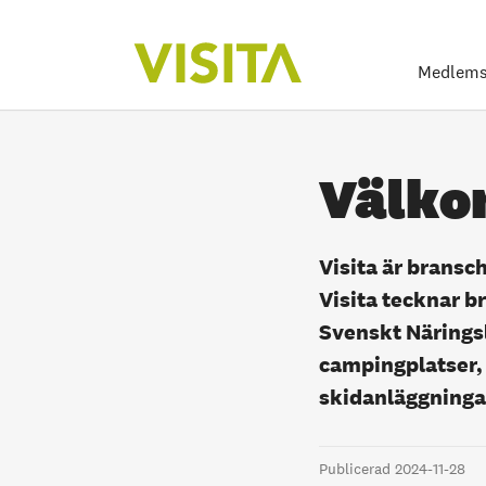
Medlems
Välkom
Visita är bransc
Visita tecknar b
Svenskt Näringsl
campingplatser, 
skidanläggninga
Publicerad 2024-11-28