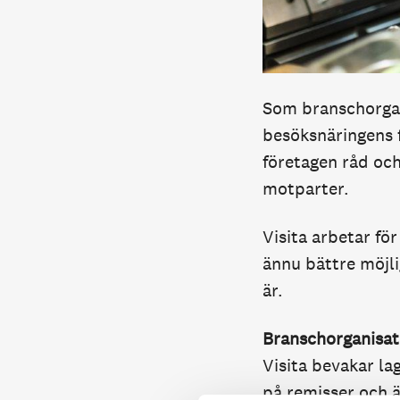
Som branschorgani
besöksnäringens f
företagen råd och
motparter.
Visita arbetar för
ännu bättre möjli
är.
Branschorganisat
Visita bevakar la
på remisser och ä