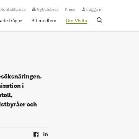
Kontakta oss
Nyhetsbrev
Press
Logga in
rade frågor
Bli medlem
Om Visita
besöksnäringen.
isation i
tell,
istbyråer och