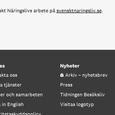
kt Näringslivs arbete på
svensktnaringsliv.se
.
ss
Nyheter
kta oss
Arkiv – nyhetsbrev
a tjänster
Press
ner och samarbeten
Tidningen Besöksliv
a in English
Visitas logotyp
ritetsskyddspolicy