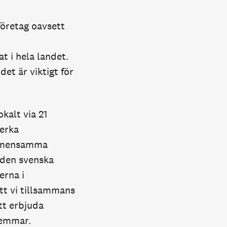
 företag oavsett
t i hela landet.
et är viktigt för
kalt via 21
verka
 gemensamma
 den svenska
erna i
tt vi tillsammans
tt erbjuda
lemmar.