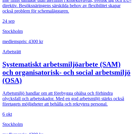
inte finns samlade utan återfinns i kollektivavtal, svensk lag och EU-
direktiv. Besöksnäringens särskilda behov av flexibilitet skapar
också problem för schemaläggaren.
24 sep
Stockholm
medlemspris: 4300 kr
Arbetsrätt
Systematiskt arbetsmiljöarbete (SAM)
och organisatorisk- och social arbetsmiljö
(OSA)
Arbetsmiljö handlar om att förebygga ohälsa och förhindra
olycksfall och arbetsskador. Med en god arbetsmiljö stärks också
företagets möjligheter att behålla och rekrytera personal.
6 okt
Stockholm