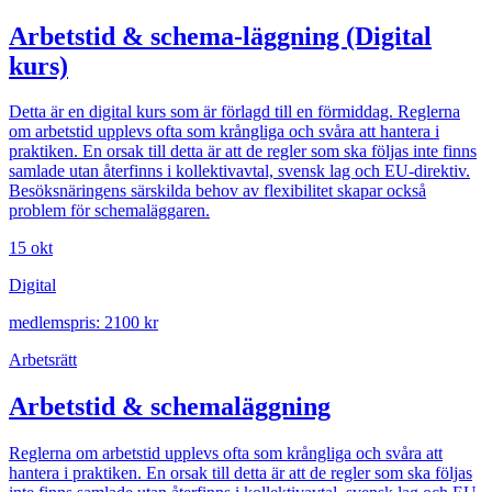
Arbetstid & schema-läggning (Digital
kurs)
Detta är en digital kurs som är förlagd till en förmiddag. Reglerna
om arbetstid upplevs ofta som krångliga och svåra att hantera i
praktiken. En orsak till detta är att de regler som ska följas inte finns
samlade utan återfinns i kollektivavtal, svensk lag och EU-direktiv.
Besöksnäringens särskilda behov av flexibilitet skapar också
problem för schemaläggaren.
15 okt
Digital
medlemspris: 2100 kr
Arbetsrätt
Arbetstid & schemaläggning
Reglerna om arbetstid upplevs ofta som krångliga och svåra att
hantera i praktiken. En orsak till detta är att de regler som ska följas