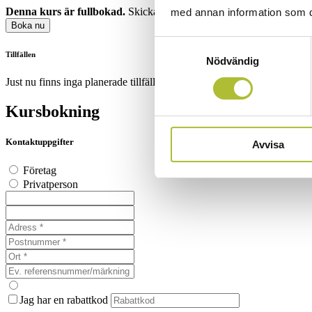
Denna kurs är fullbokad.
Skicka en intresseanmälan till
info@visita
med annan information som du 
Boka nu
Samtyckesval
Tillfällen
Nödvändig
Just nu finns inga planerade tillfällen.
Kursbokning
Kontaktuppgifter
Avvisa
Företag
Privatperson
Jag har en rabattkod