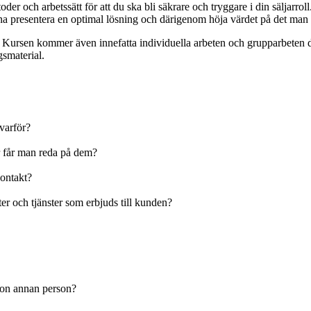
der och arbetssätt för att du ska bli säkrare och tryggare i din säljarro
a presentera en optimal lösning och därigenom höja värdet på det man 
. Kursen kommer även innefatta individuella arbeten och grupparbeten dä
gsmaterial.
h varför?
ur får man reda på dem?
kontakt?
er och tjänster som erbjuds till kunden?
ågon annan person?