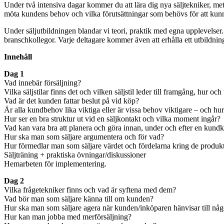
Under två intensiva dagar kommer du att lära dig nya säljtekniker, meto
möta kundens behov och vilka förutsättningar som behövs för att kunn
Under säljutbildningen blandar vi teori, praktik med egna upplevelser
branschkollegor. Varje deltagare kommer även att erhålla ett utbildnin
Innehåll
Dag 1
Vad innebär försäljning?
Vilka säljstilar finns det och vilken säljstil leder till framgång, hur oc
Vad är det kunden fattar beslut på vid köp?
Är alla kundbehov lika viktiga eller är vissa behov viktigare – och h
Hur ser en bra struktur ut vid en säljkontakt och vilka moment ingår?
Vad kan vara bra att planera och göra innan, under och efter en kund
Hur ska man som säljare argumentera och för vad?
Hur förmedlar man som säljare värdet och fördelarna kring de produkt
Säljträning + praktiska övningar/diskussioner
Hemarbeten för implementering.
Dag 2
Vilka frågetekniker finns och vad är syftena med dem?
Vad bör man som säljare känna till om kunden?
Hur ska man som säljare agera när kunden/inköparen hänvisar till n
Hur kan man jobba med merförsäljning?