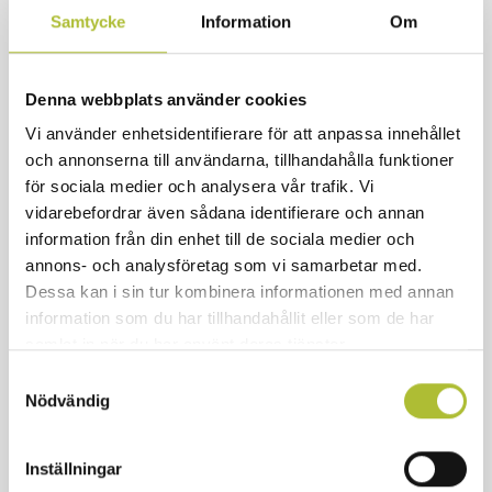
Denna utbildning är ett samarbete mellan
Samtycke
Information
Om
VisitaAkademin och Prevent, HRF och Unionen.
PRIS
Denna webbplats använder cookies
Standardpris: 0 kr
Vi använder enhetsidentifierare för att anpassa innehållet
och annonserna till användarna, tillhandahålla funktioner
Läs mer och boka
för sociala medier och analysera vår trafik. Vi
vidarebefordrar även sådana identifierare och annan
information från din enhet till de sociala medier och
annons- och analysföretag som vi samarbetar med.
Dessa kan i sin tur kombinera informationen med annan
VISITA I SAMARBETE MED
information som du har tillhandahållit eller som de har
Prevent, HRF och Unionen
samlat in när du har använt deras tjänster.
Samtyckesval
Nödvändig
Schyst på jobbet är en grundläggande
arbetsmiljöutbildning med fokus på gemenskap och
Inställningar
samarbete, och hur man tillsammans jobbar för en bra