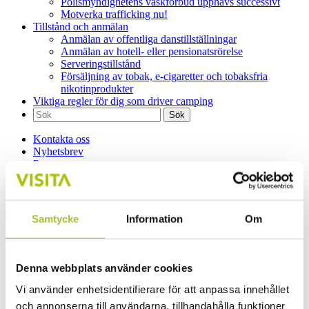
Polismyndighetens väskförbud upphävs successivt
Motverka trafficking nu!
Tillstånd och anmälan
Anmälan av offentliga danstillställningar
Anmälan av hotell- eller pensionatsrörelse
Serveringstillstånd
Försäljning av tobak, e-cigaretter och tobaksfria
nikotinprodukter
Viktiga regler för dig som driver camping
Sök
efter:
Kontakta oss
Nyhetsbrev
Press
Logga in
Samtycke
Information
Om
A-Ö
Företagande
Denna webbplats använder cookies
Drickshantering
Kassaregister – om du säljer varor eller tjänster
Vi använder enhetsidentifierare för att anpassa innehållet
Musik- och TV-licenser
och annonserna till användarna, tillhandahålla funktioner