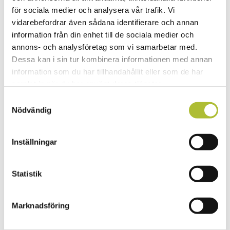
Offentlig konkurrens
för sociala medier och analysera vår trafik. Vi
Offentlig upphandling
Personalliggare
vidarebefordrar även sådana identifierare och annan
Vilken moms gäller?
information från din enhet till de sociala medier och
Nyheter om moms i besöksnäringen
annons- och analysföretag som vi samarbetar med.
Rökning på restauranger och hotell
Gäster
Dessa kan i sin tur kombinera informationen med annan
Bokningsregler – medlem i Visita
information som du har tillhandahållit eller som de har
Diskriminering av gäster
samlat in när du har använt deras tjänster.
Kvarglömt och hittegods
Ledar- och assistanshund på restaurang
Samtyckesval
Registrering av hotellgäster och andra övernattande
Nödvändig
gäster
Spel och spelberoende
Tillgänglighet
Digital tillgänglighet
Inställningar
Vid tvist med en gäst
Hyres- och fastighetsfrågor
Uppsägning och hyresförhandling
Statistik
Teckna hyresavtal och standardhyreskontrakt
Livsmedel
Branschriktlinjer i livsmedelshygien
Marknadsföring
Antibiotikaresistens
Allergeninformation
Akrylamid