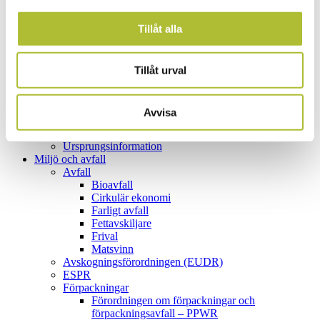
Biologisk mångfald
Hållbara livsmedel
Tillåt alla
Kontaktmaterial/FCM
Livsmedelsinformation
Livsmedelsfusk
Livsmedelssäkerhetskultur
Tillåt urval
Matförgiftning
Riskklassning för livsmedelstillsyn
Rådgivning inom livsmedelskontrollen
Avvisa
Salt och jod
Smitta
Ursprungsinformation
Miljö och avfall
Avfall
Bioavfall
Cirkulär ekonomi
Farligt avfall
Fettavskiljare
Frival
Matsvinn
Avskogningsförordningen (EUDR)
ESPR
Förpackningar
Förordningen om förpackningar och
förpackningsavfall – PPWR