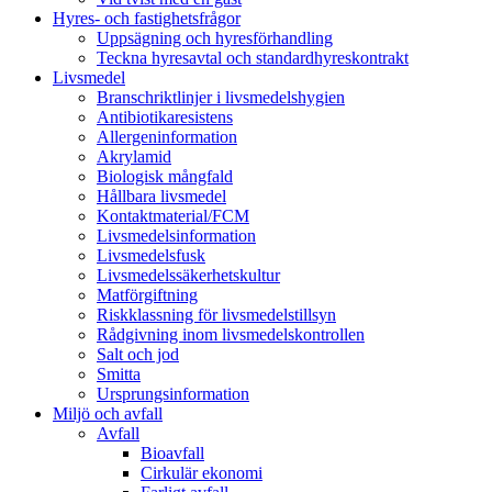
Hyres- och fastighetsfrågor
Uppsägning och hyresförhandling
Teckna hyresavtal och standardhyreskontrakt
Livsmedel
Branschriktlinjer i livsmedelshygien
Antibiotikaresistens
Allergeninformation
Akrylamid
Biologisk mångfald
Hållbara livsmedel
Kontaktmaterial/FCM
Livsmedelsinformation
Livsmedelsfusk
Livsmedelssäkerhetskultur
Matförgiftning
Riskklassning för livsmedelstillsyn
Rådgivning inom livsmedelskontrollen
Salt och jod
Smitta
Ursprungsinformation
Miljö och avfall
Avfall
Bioavfall
Cirkulär ekonomi