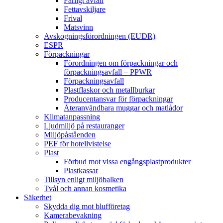
Farligt avfall
Fettavskiljare
Frival
Matsvinn
Avskogningsförordningen (EUDR)
ESPR
Förpackningar
Förordningen om förpackningar och
förpackningsavfall – PPWR
Förpackningsavfall
Plastflaskor och metallburkar
Producentansvar för förpackningar
Återanvändbara muggar och matlådor
Klimatanpassning
Ljudmiljö på restauranger
Miljöpåståenden
PEF för hotellvistelse
Plast
Förbud mot vissa engångsplastprodukter
Plastkassar
Tillsyn enligt miljöbalken
Tvål och annan kosmetika
Säkerhet
Skydda dig mot blufföretag
Kamerabevakning