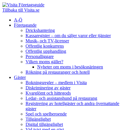
Företagsguide
Tillbaka till Visita.se
A-Ö
Företagande
Drickshantering
Kassaregister – om du säljer varor eller tjänster
Musik- och TV-licenser
Offentlig konkurrens
Offentlig upphandling
Personalliggare
Vilken moms gäller?
Nyheter om moms i besöksnäringen
Rökning på restauranger och hotell
Gäster
Bokningsregler – medlem i Visita
Diskriminering av gäster
Kvarglömt och hittegods
Ledar- och assistanshund på restaurang
Registrering av hotellgäster och andra övernattande
gäster
Spel och spelberoende
Tillgänglighet
Digital tillgänglighet
Vid tvist med en gäst