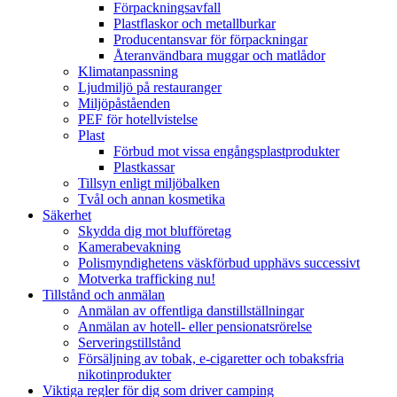
Förpackningsavfall
Plastflaskor och metallburkar
Producentansvar för förpackningar
Återanvändbara muggar och matlådor
Klimatanpassning
Ljudmiljö på restauranger
Miljöpåståenden
PEF för hotellvistelse
Plast
Förbud mot vissa engångsplastprodukter
Plastkassar
Tillsyn enligt miljöbalken
Tvål och annan kosmetika
Säkerhet
Skydda dig mot blufföretag
Kamerabevakning
Polismyndighetens väskförbud upphävs successivt
Motverka trafficking nu!
Tillstånd och anmälan
Anmälan av offentliga danstillställningar
Anmälan av hotell- eller pensionatsrörelse
Serveringstillstånd
Försäljning av tobak, e-cigaretter och tobaksfria
nikotinprodukter
Viktiga regler för dig som driver camping