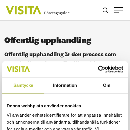
Företagsguide
Offentlig upphandling
Offentlig upphandling är den process som
organisationer inom offentlig sektor
använder för att köpa varor och tjänster. Den
aktuella lagstiftningen tar sikte på
Samtycke
Information
Om
inköpsförfarandet, dvs. hur de
upphandlande organisationernas inköp ska
genomföras, men reglerar inte vad som ska
Denna webbplats använder cookies
köpas in.
Vi använder enhetsidentifierare för att anpassa innehållet
och annonserna till användarna, tillhandahålla funktioner
för sociala medier och analysera vår trafik. Vi