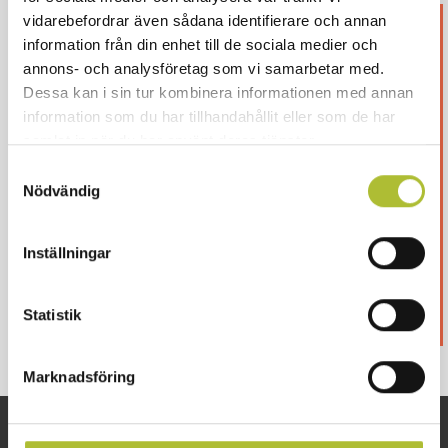
vidarebefordrar även sådana identifierare och annan
Detta innehåll är endast
information från din enhet till de sociala medier och
annons- och analysföretag som vi samarbetar med.
för våra medlemmar
Dessa kan i sin tur kombinera informationen med annan
information som du har tillhandahållit eller som de har
Logga in för att fortsätta läsa. Inte medlem än?
samlat in när du har använt deras tjänster.
Ansök här
Samtyckesval
Eller är ditt företag redan medlem?
Skapa ett
Nödvändig
konto här
Inställningar
Logga in
Statistik
Marknadsföring