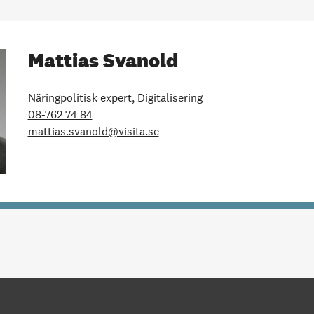
Mattias Svanold
Näringpolitisk expert, Digitalisering
08-762 74 84
mattias.svanold@visita.se