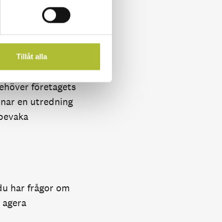
ha möjlighet att
ara få effekt om
 som att de som
 ranking. Hotellen
Tillåt alla
ehöver företagets
nar en utredning
 bevaka
du har frågor om
 agera