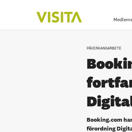
Medlems
PÅVERKANSARBETE
Booki
fortfa
Digita
Booking.com har 
förordning Digita