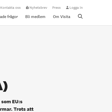
Kontakta oss
Nyhetsbrev
Press
Logga in
rade frågor
Bli medlem
Om Visita
A)
n som EU:s
rmar. Trots att