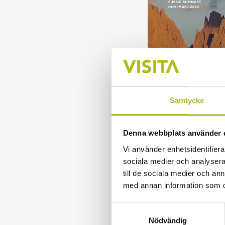
Samtycke
Denna webbplats använder 
Vi använder enhetsidentifierar
sociala medier och analysera 
till de sociala medier och a
Du kan läsa rappo
med annan information som du 
En positiv föränd
Samtyckesval
Nödvändig