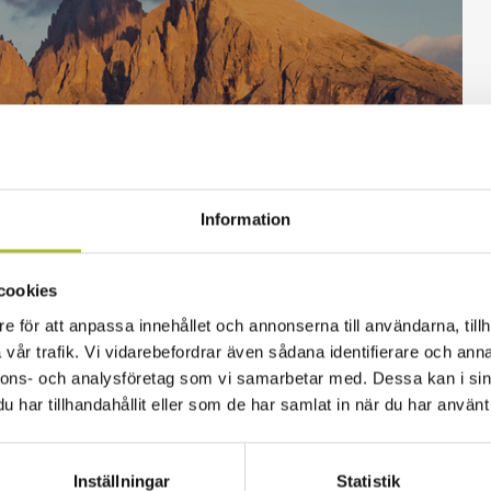
Information
cookies
e för att anpassa innehållet och annonserna till användarna, tillh
vår trafik. Vi vidarebefordrar även sådana identifierare och anna
nnons- och analysföretag som vi samarbetar med. Dessa kan i sin
rten i sin helhet här.
har tillhandahållit eller som de har samlat in när du har använt 
ring som Booking.com kommunicerat är att prispari
Inställningar
Statistik