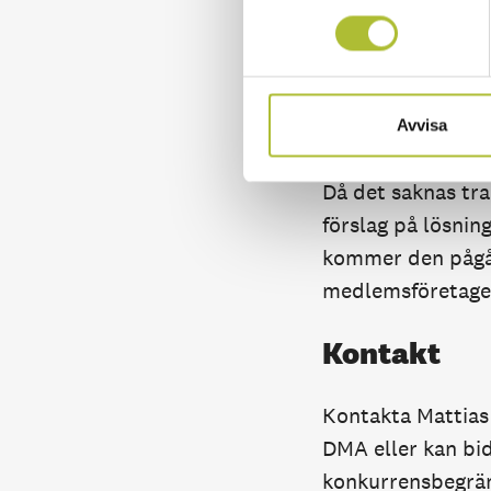
deras allmänna avt
erbjuda bättre pr
hotellen inte tvi
väljer att erbjuda
Avvisa
saknar också fortf
Då det saknas tr
förslag på lösni
kommer den pågå u
medlemsföretagens
Kontakt
Kontakta Mattias 
DMA eller kan bi
konkurrensbegrä