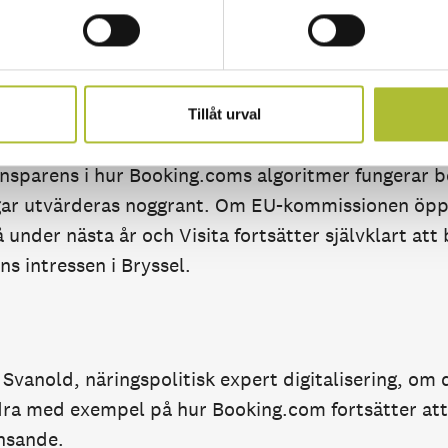
alsvillkor inte längre gäller och att hotell nu ska 
iser via andra kanaler. Men förändringen kommer b
ngas att behålla prisparitet med andra metoder, så
 lägre priser bestraffas genom lägre synlighet eller
Tillåt urval
arande tillgång till viktig data om deras gäster.
ansparens i hur Booking.coms algoritmer fungerar b
ngar utvärderas noggrant. Om EU-kommissionen öpp
nder nästa år och Visita fortsätter självklart att
 intressen i Bryssel.
Svanold, näringspolitisk expert digitalisering, om 
dra med exempel på hur Booking.com fortsätter att
nsande.