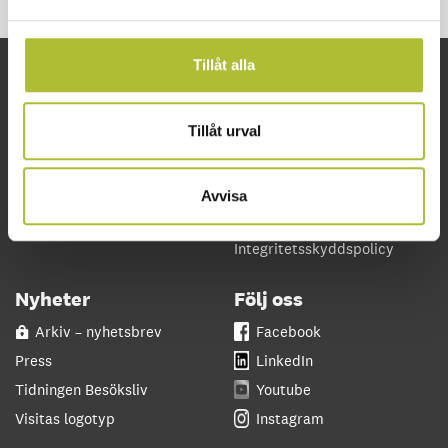
Tillåt alla
Snabblänkar
Om oss
Tillåt urval
Arbetsgivarguiden
Kontakta oss
Företagsguiden
Lediga tjänster
VisitaAkademin
Partner och samarbeten
Avvisa
Svenskt Näringsliv
Visita in English
Integritetsskyddspolicy
Nyheter
Följ oss
Arkiv – nyhetsbrev
Facebook
Press
LinkedIn
Tidningen Besöksliv
Youtube
Visitas logotyp
Instagram