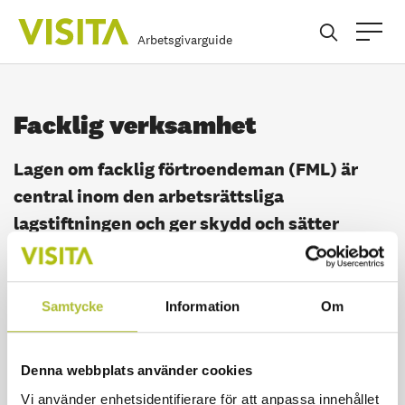
Arbetsgivarguide
Facklig verksamhet
Lagen om facklig förtroendeman (FML) är
central inom den arbetsrättsliga
lagstiftningen och ger skydd och sätter
gränser för den fackliga verksamheten hos
arbetsgivaren. För att det ska vara fråga om
facklig verksamhet enligt FML ska
Samtycke
Information
Om
förtroendemannen företräda arbetstagarna
på arbetsplatsen, direkt eller indirekt, i
Denna webbplats använder cookies
frågor som rör förhållandet till
Vi använder enhetsidentifierare för att anpassa innehållet