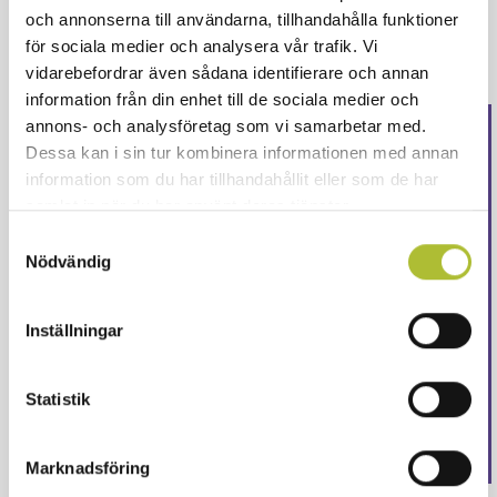
arbetsgivaren.
och annonserna till användarna, tillhandahålla funktioner
för sociala medier och analysera vår trafik. Vi
vidarebefordrar även sådana identifierare och annan
information från din enhet till de sociala medier och
annons- och analysföretag som vi samarbetar med.
Detta innehåll är endast
Dessa kan i sin tur kombinera informationen med annan
information som du har tillhandahållit eller som de har
för våra medlemmar
samlat in när du har använt deras tjänster.
Samtyckesval
Logga in för att fortsätta läsa. Inte medlem än?
Nödvändig
Ansök här
Eller är ditt företag redan medlem?
Skapa ett
Inställningar
konto här
Logga in
Statistik
Marknadsföring