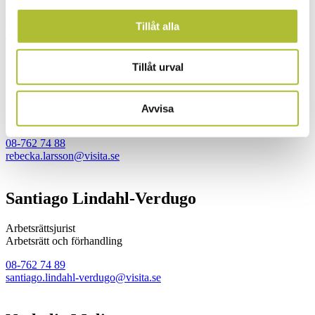
08-762 74 31
Tillåt alla
hanna.iveroth@visita.se
Tillåt urval
Rebecka Larsson
Arbetsrättsjurist
Avvisa
Arbetsrätt och kollektivavtalsfrågor
08-762 74 88
rebecka.larsson@visita.se
Santiago Lindahl-Verdugo
Arbetsrättsjurist
Arbetsrätt och förhandling
08-762 74 89
santiago.lindahl-verdugo@visita.se