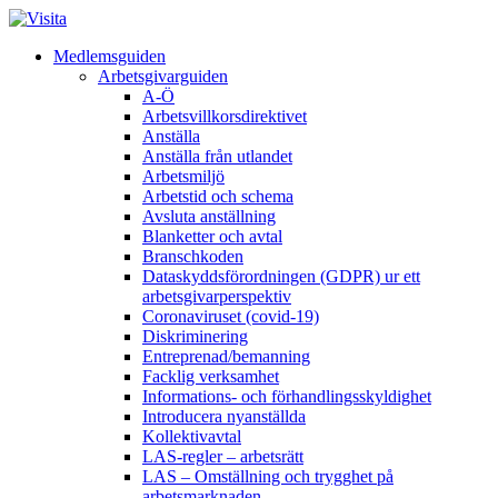
Medlemsguiden
Arbetsgivarguiden
A-Ö
Arbetsvillkorsdirektivet
Anställa
Anställa från utlandet
Arbetsmiljö
Arbetstid och schema
Avsluta anställning
Blanketter och avtal
Branschkoden
Dataskyddsförordningen (GDPR) ur ett
arbetsgivarperspektiv
Coronaviruset (covid-19)
Diskriminering
Entreprenad/bemanning
Facklig verksamhet
Informations- och förhandlingsskyldighet
Introducera nyanställda
Kollektivavtal
LAS-regler – arbetsrätt
LAS – Omställning och trygghet på
arbetsmarknaden