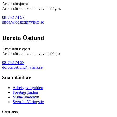
Arbetsrättsjurist
Arbetsrätt och kollektivavtalsfrågor.
08-762 74 57
linda.widestedt@visita.se
Dorota Östlund
Arbetsrättsexpert
Arbetsrätt och kollektivavtalsfrågor.
08-762 74 53
dorota.ostlund@visita.se
Snabblänkar
Arbetsgivarguiden
Företagsguiden
VisitaAkademin
Svenskt Näringsliv
Om oss