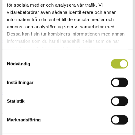
för sociala medier och analysera vår trafik. Vi
Fatima Hollander
vidarebefordrar även sådana identifierare och annan
information från din enhet till de sociala medier och
Arbetsrättsjurist
annons- och analysföretag som vi samarbetar med.
Arbetsrätt och kollektivavtalsfrågor.
Dessa kan i sin tur kombinera informationen med annan
031-62 94 64
information som du har tillhandahållit eller som de har
fatima.hollander@visita.se
samlat in när du har använt deras tjänster.
Samtyckesval
Johan Ingildsen
Nödvändig
Arbetsrättsjurist
Arbetsrätt och kollektivavtalsfrågor.
Inställningar
08 762 74 65
johan.ingildsen-olsson@visita.se
Statistik
Hanna Iveroth
Marknadsföring
Arbetsrättsjurist
Arbetsrätt och kollektivavtalsfrågor.