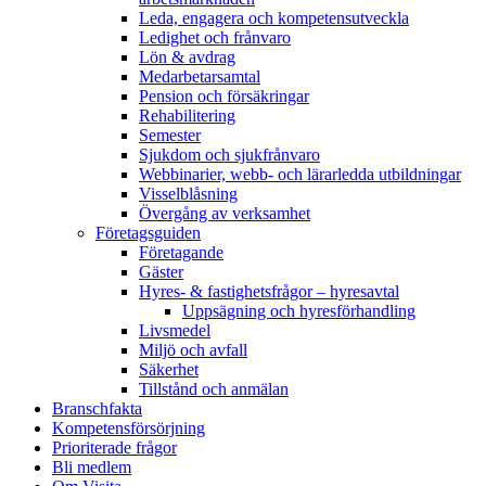
Leda, engagera och kompetensutveckla
Ledighet och frånvaro
Lön & avdrag
Medarbetarsamtal
Pension och försäkringar
Rehabilitering
Semester
Sjukdom och sjukfrånvaro
Webbinarier, webb- och lärarledda utbildningar
Visselblåsning
Övergång av verksamhet
Företagsguiden
Företagande
Gäster
Hyres- & fastighetsfrågor – hyresavtal
Uppsägning och hyresförhandling
Livsmedel
Miljö och avfall
Säkerhet
Tillstånd och anmälan
Branschfakta
Kompetensförsörjning
Prioriterade frågor
Bli medlem