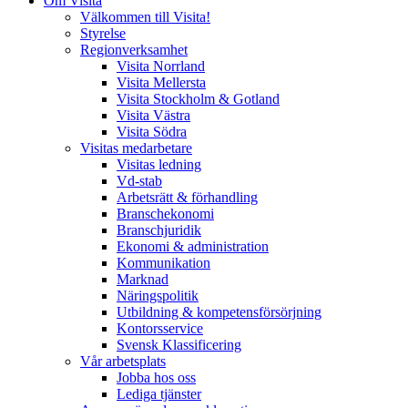
Om Visita
Välkommen till Visita!
Styrelse
Regionverksamhet
Visita Norrland
Visita Mellersta
Visita Stockholm & Gotland
Visita Västra
Visita Södra
Visitas medarbetare
Visitas ledning
Vd-stab
Arbetsrätt & förhandling
Branschekonomi
Branschjuridik
Ekonomi & administration
Kommunikation
Marknad
Näringspolitik
Utbildning & kompetensförsörjning
Kontorsservice
Svensk Klassificering
Vår arbetsplats
Jobba hos oss
Lediga tjänster