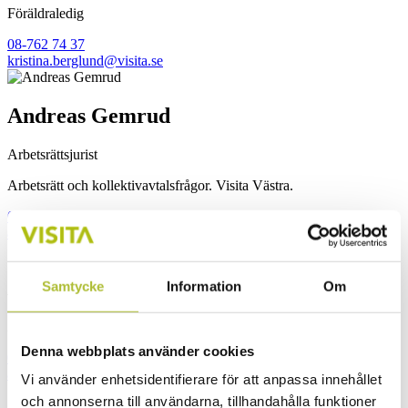
Föräldraledig
08-762 74 37
kristina.berglund@visita.se
Andreas Gemrud
Arbetsrättsjurist
Arbetsrätt och kollektivavtalsfrågor. Visita Västra.
031-62 94 68
andreas.gemrud@visita.se
Annette Moström Gärling
Samtycke
Information
Om
Arbetssrättsexpert
Denna webbplats använder cookies
090-71 82 64
annette.garling@visita.se
Vi använder enhetsidentifierare för att anpassa innehållet
och annonserna till användarna, tillhandahålla funktioner