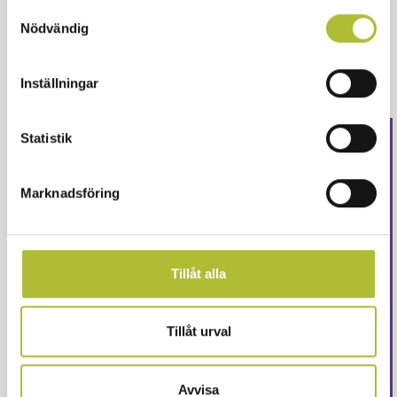
Samtyckesval
Nödvändig
Inställningar
Statistik
Detta innehåll är endast
för våra medlemmar
Marknadsföring
Logga in för att fortsätta läsa. Inte medlem än?
Ansök här
Tillåt alla
Eller är ditt företag redan medlem?
Skapa ett
konto här
Tillåt urval
Logga in
Avvisa