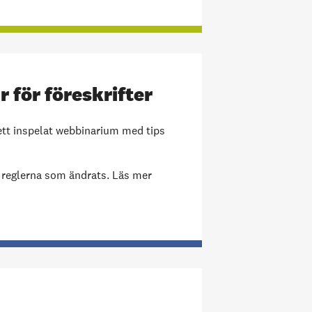
r för
föreskrifter
ett inspelat webbinarium med tips
ör reglerna som ändrats. Läs mer