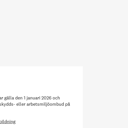
ar gälla den 1 januari 2026 och
h skydds- eller arbetsmiljöombud på
bildning