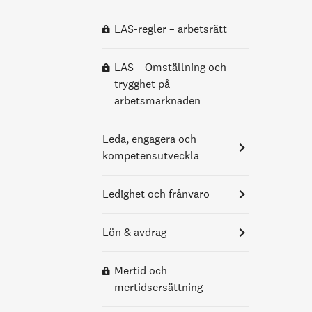
förtroendeman
HRF
Kompetensutveckling
Korttidsarbete HRF
under permitteringstid
LAS-regler – arbetsrätt
Arbetsbeskrivning
Visita – HRF
Rehabilitering
Vakter/delade pass
HRF
Tvister om FML och
nyanställda
Tidsbegränsad
Korttidsarbete
tolkningsföreträde
anställning upphör –
LAS – Omställning och
Unionen
Visitas digitala
Sjukdom
Årsarbetstidsavtal
Kommunal
Kompetensutveckling
trygghet på
Säkerhet och
kollektivavtal
under permitteringstid
arbetsmarknaden
Europeiska företagsråd
arbetsmiljö
Regler och direktiv
Turistsupplementets
Övertid och mertid
Unionen
(EWC)
Tidsbegränsad
Visita – Kommunal
mallar
Leda, engagera och
anställning upphör –
Vid smitta av Covid -19
kompetensutveckla
Unionen
Utvecklingsavtalet
Visita – Unionen
Övergång av
verksamhet
Vaccinering av
Ledighet och frånvaro
Uppsägning vid 69 år
Styrelserepresentation
Vad är kompetens?
anställda – covid-19
Visita – Svenska
Musikerförbundet
Övriga mallar
Lön & avdrag
Omställningsstudiestödet
Allmän tjänstledighet
Avtal om Alkohol- och
Engelska mallar
Medarbetarsamtal
Mertid och
drogtester
Extra ledighetsdagar –
Individuell
mertidsersättning
röda dagar
lönefördelning
Att ge feedback
Arbetsmiljöavtal
Chefen är viktigast