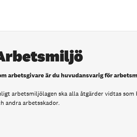
Arbetsmiljö
m arbetsgivare är du huvudansvarig för arbetsm
ligt arbetsmiljölagen ska alla åtgärder vidtas som 
h andra arbetsskador.