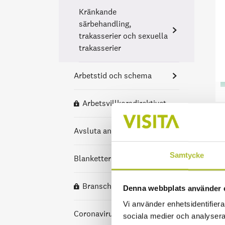
Kränkande
1. Undersök
särbehandling,
arbetsförhållandena
trakasserier och sexuella
trakasserier
2. Gör en riskbedömning
Arbetstid och schema
Vad är kränkande
3. Åtgärda risker
särbehandling?
Arbetsvillkorsdirektivet
Arbetstid per 24-
4. Gör en handlingsplan
Trakasserier och
timmarsperiod
sexuella trakasserier
Avsluta anställning
5. Kontrollera
Beräkningsperioder
genomförda åtgärder
Var gäller reglerna?
Samtycke
Blanketter och avtal
Arbetsbrist
Dygnsvila
6. Gör en
Gäster och andra
arbetsmiljöpolicy
Checklista arbetsbrist
Branschkoden
Intyg till arbetstagaren
Anställningsavtal
Denna webbplats använder 
utomstående (”tredje
Extra ledighetsdagar –
Vi använder enhetsidentifierar
man”)
röda dagar
Coronaviruset (covid-19)
7. Skapa rutiner för det
Förberedelser
Avskedande
Arbetstid
sociala medier och analysera 