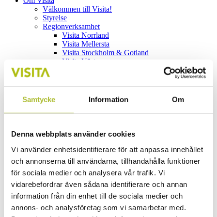
Om Visita
Välkommen till Visita!
Styrelse
Regionverksamhet
Visita Norrland
Visita Mellersta
Visita Stockholm & Gotland
Visita Västra
Visita Södra
Visitas medarbetare
Visitas ledning
Vd-stab
Samtycke
Information
Om
Arbetsrätt & förhandling
Branschekonomi
Branschjuridik
Ekonomi & administration
Denna webbplats använder cookies
Kommunikation
Marknad
Vi använder enhetsidentifierare för att anpassa innehållet
Näringspolitik
och annonserna till användarna, tillhandahålla funktioner
Utbildning & kompetensförsörjning
för sociala medier och analysera vår trafik. Vi
Kontorsservice
Svensk Klassificering
vidarebefordrar även sådana identifierare och annan
Vår arbetsplats
information från din enhet till de sociala medier och
Jobba hos oss
annons- och analysföretag som vi samarbetar med.
Lediga tjänster