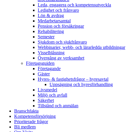
Leda, engagera och kompetensutveckla
Ledighet och frånvaro
Lön & avdrag
Medarbetarsamtal
Pension och försäkringar
Rehabilitering
Semester
Sjukdom och sjukfrånvaro
Webbinarier, webb- och lärarledda utbildningar
Visselblåsning
Övergång av verksamhet
Företagsguiden
Företagande
Gäster
Hyres- & fastighetsfrågor – hyresavtal
Uppsägning och hyresförhandling
Livsmedel
Miljö och avfall
Säkerhet
Tillstånd och anmälan
Branschfakta
Kompetensförsörjning
Prioriterade frågor
Bli medlem