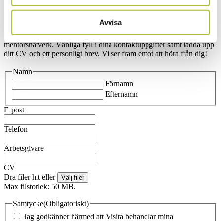
Skicka din intresseanmälan till Visitas
mentorsnätverk
Avvisa
Här kan du skicka in din intresseanmälan till att bli mentor i Visitas
mentorsnätverk. Vänliga fyll i dina kontaktuppgifter samt ladda upp
ditt CV och ett personligt brev. Vi ser fram emot att höra från dig!
Namn
Förnamn
Efternamn
E-post
Telefon
Arbetsgivare
CV
Dra filer hit eller
Välj filer
Max filstorlek: 50 MB.
Samtycke
(Obligatoriskt)
Jag godkänner härmed att Visita behandlar mina