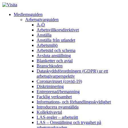
Medlemsguiden
Arbetsgivarguiden
A-Ö
Arbetsvillkorsdirektivet
Anställa
Anställa från utlandet
Arbetsmiljö
Arbetstid och schema
Avsluta anställning
Blanketter och avtal
Branschkoden
Dataskyddsförordningen (GDPR) ur ett
arbetsgivarperspektiv
Coronaviruset (covid-19)
Diskriminering
Entreprenad/bemanning
Facklig verksamhet
Informations- och förhandlingsskyldighet
Introducera nyanställda
Kollektivavtal
LAS-regler – arbetsrätt
LAS – Omställning och trygghet på
arbetsmarknaden