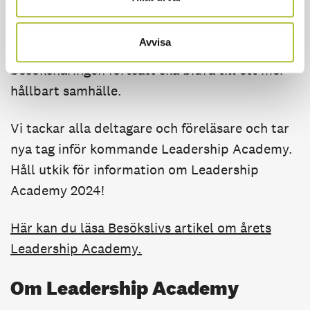
Stureplansgruppen sina tankar om social
hållbarhet och vikten av att involvera
Avvisa
samhället, gäster och personal för att
besöksnäringen fortsatt ska bidra till ett mer
hållbart samhälle.
Vi tackar alla deltagare och föreläsare och tar
nya tag inför kommande Leadership Academy.
Håll utkik för information om Leadership
Academy 2024!
Här kan du läsa Besökslivs artikel om årets
Leadership Academy.
Om Leadership Academy