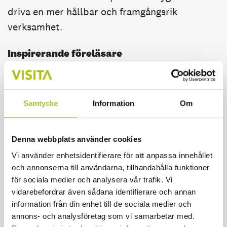
driva en mer hållbar och framgångsrik
verksamhet.
Inspirerande föreläsare
Leadership Academy 2023 bjöd på en
imponerande lineup av föreläsare som delade
Samtycke
Information
Om
med sig av sina insikter och erfarenheter.
Marcus Morfeldt, en expert och sakkunnig
inom hållbarhet från Visita, som presenterade
Denna webbplats använder cookies
Visitas hållbarhetsprogram. Marie Gyllenberg,
Vi använder enhetsidentifierare för att anpassa innehållet
och annonserna till användarna, tillhandahålla funktioner
Tillväxtverket, och Linda Mannerby från Visit
för sociala medier och analysera vår trafik. Vi
Sweden diskuterade Sveriges roll som
vidarebefordrar även sådana identifierare och annan
destination och hur turismen kan bidra till att
information från din enhet till de sociala medier och
uppnå Agenda 2030 och de globala
annons- och analysföretag som vi samarbetar med.