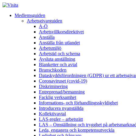
Medlemsguiden
Arbetsgivarguiden
A-Ö
Arbetsvillkorsdirektivet
Anställa
Anställa från utlandet
Arbetsmiljö
Arbetstid och schema
Avsluta anställning
Blanketter och avtal
Branschkoden
Dataskyddsförordningen (GDPR) ur ett arbetsgiva
Coronaviruset (covid-19)
Diskriminering
Entreprenad/bemanning
Facklig verksamhet
Informations- och förhandlingsskyldighet
Introducera nyanställda
Kollektivavtal
LAS-regler – arbetsrätt
LAS – Omställning och trygghet på arbetsmarkna
Leda, engagera och kompetensutveckla
Ledighet och frånvaro