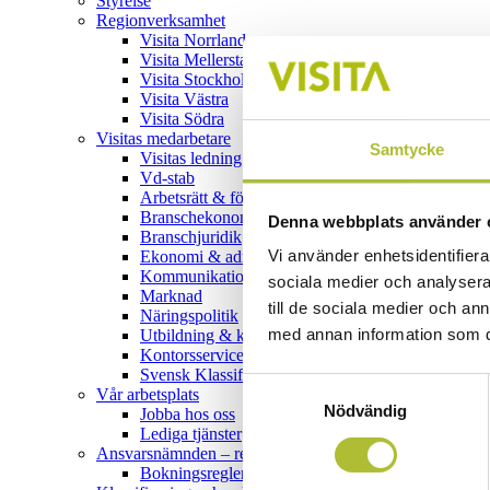
Styrelse
Regionverksamhet
Visita Norrland
Visita Mellersta
Visita Stockholm & Gotland
Visita Västra
Visita Södra
Visitas medarbetare
Samtycke
Visitas ledning
Vd-stab
Arbetsrätt & förhandling
Branschekonomi
Denna webbplats använder 
Branschjuridik
Vi använder enhetsidentifierar
Ekonomi & administration
Kommunikation
sociala medier och analysera 
Marknad
till de sociala medier och a
Näringspolitik
med annan information som du 
Utbildning & kompetensförsörjning
Kontorsservice
Svensk Klassificering
Samtyckesval
Vår arbetsplats
Nödvändig
Jobba hos oss
Lediga tjänster
Ansvarsnämnden – reklamationer
Bokningsregler – gäst