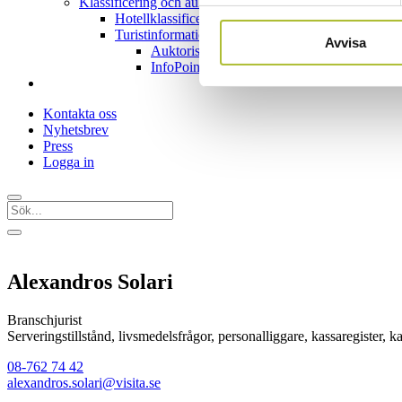
Klassificering och auktorisation
Hotellklassificering
Turistinformationer & Turistcenter
Avvisa
Auktorisation Turistinfo/Turistcenter
InfoPoint – en bemannad turistserviceplats
Kontakta oss
Nyhetsbrev
Press
Logga in
Alexandros Solari
Branschjurist
Serveringstillstånd, livsmedelsfrågor, personalliggare, kassaregister,
08-762 74 42
alexandros.solari@visita.se