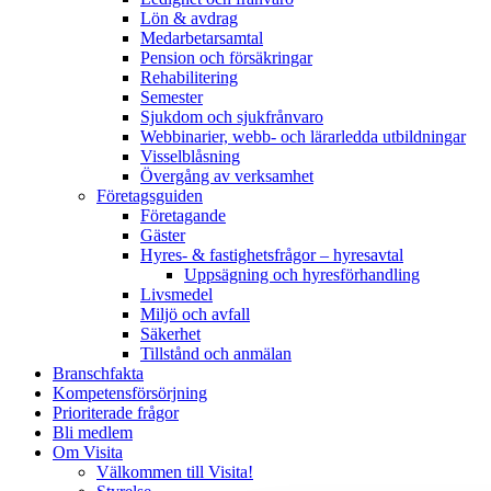
Lön & avdrag
Medarbetarsamtal
Pension och försäkringar
Rehabilitering
Semester
Sjukdom och sjukfrånvaro
Webbinarier, webb- och lärarledda utbildningar
Visselblåsning
Övergång av verksamhet
Företagsguiden
Företagande
Gäster
Hyres- & fastighetsfrågor – hyresavtal
Uppsägning och hyresförhandling
Livsmedel
Miljö och avfall
Säkerhet
Tillstånd och anmälan
Branschfakta
Kompetensförsörjning
Prioriterade frågor
Bli medlem
Om Visita
Välkommen till Visita!