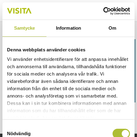
Samtycke
Information
Om
Dorota Östlund
Denna webbplats använder cookies
Vi använder enhetsidentifierare för att anpassa innehållet
Arbetsrättsexpert
och annonserna till användarna, tillhandahålla funktioner
Arbetsrätt och kollektivavtalsfrågor.
för sociala medier och analysera vår trafik. Vi
08-762 74 53
vidarebefordrar även sådana identifierare och annan
dorota.ostlund@visita.se
information från din enhet till de sociala medier och
annons- och analysföretag som vi samarbetar med.
Dessa kan i sin tur kombinera informationen med annan
information som du har tillhandahållit eller som de har
samlat in när du har använt deras tjänster.
Samtyckesval
Nödvändig