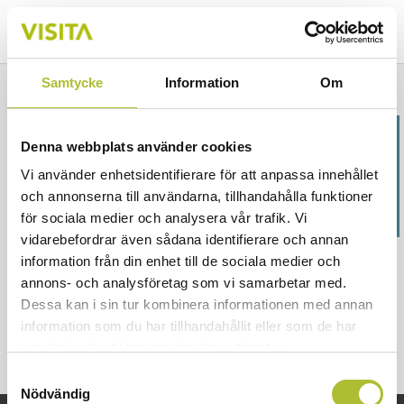
Samtycke
Information
Om
Oscar Scheja
Denna webbplats använder cookies
Vi använder enhetsidentifierare för att anpassa innehållet
oscar.scheja@visita.se
och annonserna till användarna, tillhandahålla funktioner
för sociala medier och analysera vår trafik. Vi
vidarebefordrar även sådana identifierare och annan
information från din enhet till de sociala medier och
annons- och analysföretag som vi samarbetar med.
Dessa kan i sin tur kombinera informationen med annan
information som du har tillhandahållit eller som de har
samlat in när du har använt deras tjänster.
Samtyckesval
Nödvändig