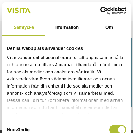
Samtycke
Information
Om
Sara Sidén
Denna webbplats använder cookies
Vi använder enhetsidentifierare för att anpassa innehållet
Föräldraledig
och annonserna till användarna, tillhandahålla funktioner
Regionansvarig Visita Norrland
för sociala medier och analysera vår trafik. Vi
Medlemsaktiviteter och lokal opinionsbildning.
vidarebefordrar även sådana identifierare och annan
063-14 10 99
information från din enhet till de sociala medier och
sara.siden@visita.se
annons- och analysföretag som vi samarbetar med.
Dessa kan i sin tur kombinera informationen med annan
information som du har tillhandahållit eller som de har
samlat in när du har använt deras tjänster.
Samtyckesval
Nödvändig