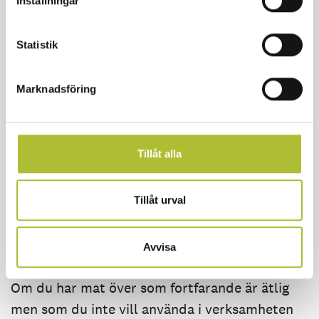
Inställningar
Naturvårdsverkets arbete för att
minska
matsvinnet i Sverige.
Statistik
Livsmedelsverkets info om matsvinn
Marknadsföring
Handbok för offentliga storkök om hur man kan
minska matsvinn
Tillåt alla
Nationell metod för mätning av matsvinn
Tillåt urval
Kan en restaurang skänka bort
överbliven mat?
Avvisa
Om du har mat över som fortfarande är ätlig
men som du inte vill använda i verksamheten