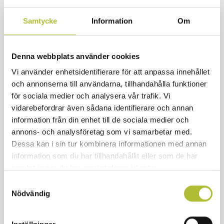
Handboken presenterar förslag på åtgärder för
att minska matsvinnet i köken och serveringen
Samtycke
Information
Om
och den mat som slängs från tallrikarna.
Åtgärderna bygger på erfarenheter från
Denna webbplats använder cookies
restauranger som har varit framgångsrika i
Vi använder enhetsidentifierare för att anpassa innehållet
arbetet för att minska sitt matsvinn. Nyckeln
och annonserna till användarna, tillhandahålla funktioner
är samarbete: mellan dem som lagar och dem
för sociala medier och analysera vår trafik. Vi
vidarebefordrar även sådana identifierare och annan
som serverar maten, på både små och stora
information från din enhet till de sociala medier och
restauranger.
annons- och analysföretag som vi samarbetar med.
Dessa kan i sin tur kombinera informationen med annan
Läs mer:
information som du har tillhandahållit eller som de har
samlat in när du har använt deras tjänster.
FN:s globala hållbarhetsmål för att minska
Samtyckesval
Nödvändig
matsvinn
Mål 12: Hållbar konsumtion och
produktion – Globala målen (globalamalen.se)