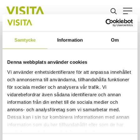
Samtycke
Information
Om
1 500 personer saknas i
besöksnäringen i
Denna webbplats använder cookies
Västerbottens län de
Vi använder enhetsidentifierare för att anpassa innehållet
kommande tre åren
och annonserna till användarna, tillhandahålla funktioner
för sociala medier och analysera vår trafik. Vi
vidarebefordrar även sådana identifierare och annan
information från din enhet till de sociala medier och
Publicerad 2025-10-27
annons- och analysföretag som vi samarbetar med.
Dessa kan i sin tur kombinera informationen med annan
information som du har tillhandahållit eller som de har
samlat in när du har använt deras tjänster.