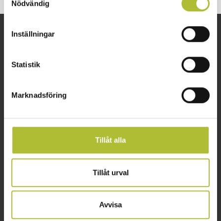
Nödvändig
Inställningar
Snabblänkar
Om oss
Arbetsgivarguiden
Kontakta oss
Statistik
Företagsguiden
Lediga tjänster
VisitaAkademin
Partner och samarbeten
Marknadsföring
Svenskt Näringsliv
Visita in English
Integritetsskyddspolicy
Tillåt alla
Nyheter
Följ oss
Arkiv – nyhetsbrev
Facebook
Tillåt urval
Press
LinkedIn
Tidningen Besöksliv
Youtube
Visitas logotyp
Instagram
Avvisa