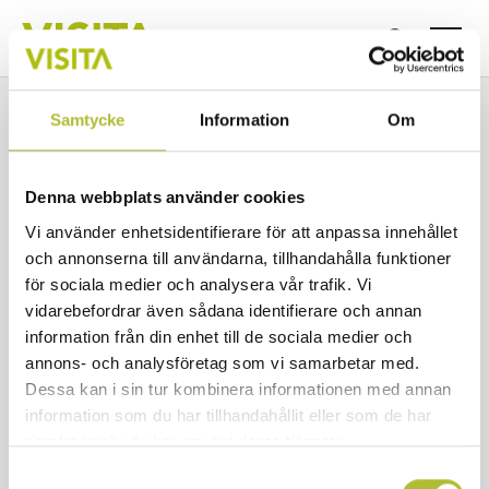
Samtycke
Information
Om
3 700 personer saknas i
besöksnäringen i Halland de
Denna webbplats använder cookies
kommande tre åren
Vi använder enhetsidentifierare för att anpassa innehållet
och annonserna till användarna, tillhandahålla funktioner
för sociala medier och analysera vår trafik. Vi
vidarebefordrar även sådana identifierare och annan
Publicerad 2025-10-29
information från din enhet till de sociala medier och
annons- och analysföretag som vi samarbetar med.
Dessa kan i sin tur kombinera informationen med annan
information som du har tillhandahållit eller som de har
samlat in när du har använt deras tjänster.
Samtyckesval