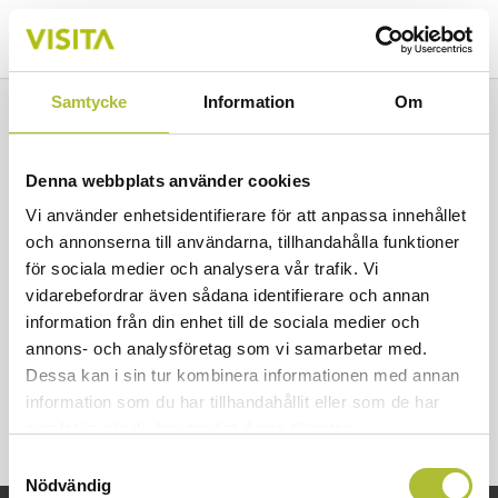
Samtycke
Information
Om
Besöksnäringen begär
förlängning av stödåtgärder
Denna webbplats använder cookies
Vi använder enhetsidentifierare för att anpassa innehållet
och annonserna till användarna, tillhandahålla funktioner
för sociala medier och analysera vår trafik. Vi
Publicerad 2020-06-16
vidarebefordrar även sådana identifierare och annan
information från din enhet till de sociala medier och
annons- och analysföretag som vi samarbetar med.
Dessa kan i sin tur kombinera informationen med annan
information som du har tillhandahållit eller som de har
samlat in när du har använt deras tjänster.
Samtyckesval
Nödvändig