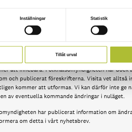
kap.
 remissyttrande över förslaget, se [länk till remissy
Inställningar
Statistik
ramför vi bland annat att det saknas skäl för stäng
 kl. 20.30 och att eventuella begränsningar måste åt
n.
Tillåt urval
ärvarande många frågor från medlemsföretagen om va
er att innebära. Folkhälsomyndigheten har dock ä
m och publicerat föreskrifterna. Visita vet alltså i
utligen kommer att utformas. Vi kan därför inte ge 
en av eventuella kommande ändringar i nuläget.
somyndigheten har publicerat information om ändra
ormera om detta i vårt nyhetsbrev.