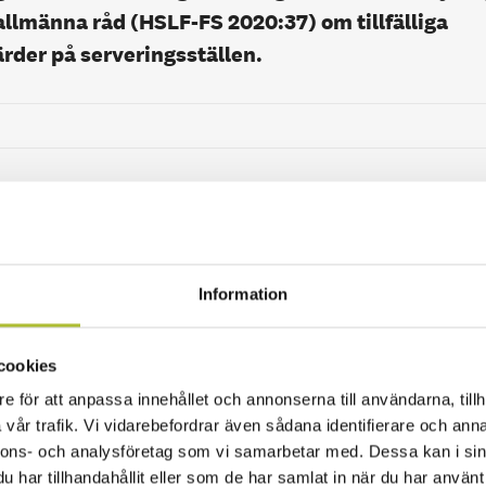
 allmänna råd (HSLF-FS 2020:37) om tillfälliga
rder på serveringsställen.
lås träda i kraft på måndag den 1 mars och innebär
Information
en som serverar alkohol ska hålla stängt mellan kl. 
veringsställen ska hålla stängt mellan 20.30 och 05.
cookies
 får serveringsställen endast vara öppna för avhämtn
e för att anpassa innehållet och annonserna till användarna, tillh
vår trafik. Vi vidarebefordrar även sådana identifierare och anna
nnons- och analysföretag som vi samarbetar med. Dessa kan i sin
ällen som utgör en del av en handelsplats får det en
har tillhandahållit eller som de har samlat in när du har använt 