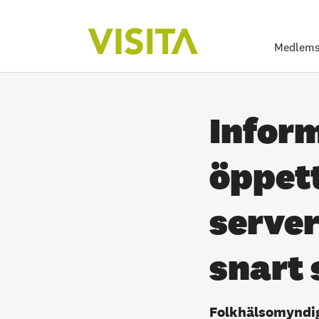
Medlems
Inform
öppett
serve
snart 
Folkhälsomyndig