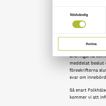
person i ett sälls
Samtyckesval
Visita har gett in
Nödvändig
remissyttrandet f
serveringsställen
stöd till företage
Avvisa
Visita får för n
ändringarna komm
meddelat beslut o
föreskrifterna sl
svar om innebörd
Så snart Folkhäl
kommer vi att inf