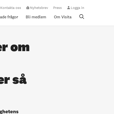
Kontakta oss
Nyhetsbrev
Press
Logga in
rade frågor
Bli medlem
Om Visita
er om
r så
ighetens