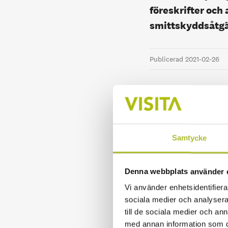
föreskrifter och
smittskyddsåtgä
Publicerad 2021-02-26
Ändringarna föres
följande:
Samtycke
• Serveringsställ
11.00, övriga ser
Denna webbplats använder 
• Efter kl. 20.30
Vi använder enhetsidentifierar
dryck.
sociala medier och analysera 
till de sociala medier och a
• På serveringsst
med annan information som du 