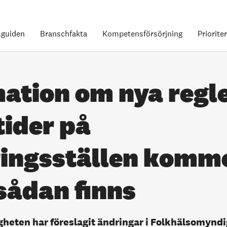
guiden
Branschfakta
Kompetensförsörjning
Priorite
ation om nya regl
ider på
ringsställen komme
sådan finns
heten har föreslagit ändringar i Folkhälsomynd