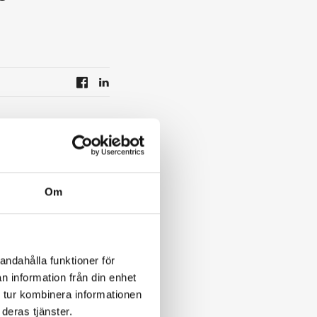
 i korthet
Om
20.30 och kl.
00.
ing av mat eller
andahålla funktioner för
n information från din enhet
 tur kombinera informationen
dast vara en (1)
deras tjänster.