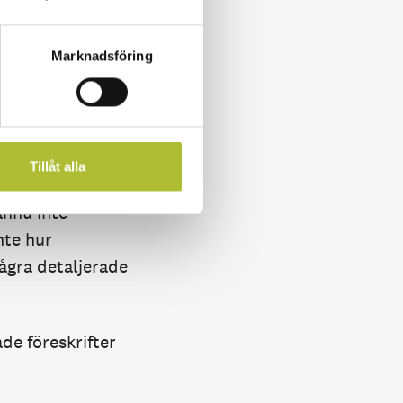
ttrandet] I
Marknadsföring
ning av
följas av direkt
Tillåt alla
d de föreslagna
nnu inte
nte hur
några detaljerade
de föreskrifter