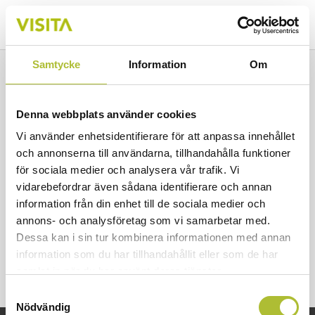
Samtycke
Information
Om
Nedstängda serveringsställen
kräver förstärkt stöd
Denna webbplats använder cookies
Vi använder enhetsidentifierare för att anpassa innehållet
och annonserna till användarna, tillhandahålla funktioner
för sociala medier och analysera vår trafik. Vi
Publicerad 2021-02-24
vidarebefordrar även sådana identifierare och annan
information från din enhet till de sociala medier och
annons- och analysföretag som vi samarbetar med.
Dessa kan i sin tur kombinera informationen med annan
information som du har tillhandahållit eller som de har
samlat in när du har använt deras tjänster.
Samtyckesval
Nödvändig