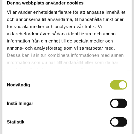
Om Visita
Denna webbplats använder cookies
Välkommen till Visita!
Styrelse
Vi använder enhetsidentifierare för att anpassa innehållet
Regionverksamhet
och annonserna till användarna, tillhandahålla funktioner
Visita Norrland
för sociala medier och analysera vår trafik. Vi
Visita Mellersta
Visita Stockholm & Gotland
vidarebefordrar även sådana identifierare och annan
Visita Västra
information från din enhet till de sociala medier och
Visita Södra
annons- och analysföretag som vi samarbetar med.
Visitas medarbetare
Visitas ledning
Dessa kan i sin tur kombinera informationen med annan
Vd-stab
information som du har tillhandahållit eller som de har
Arbetsrätt & förhandling
samlat in när du har använt deras tjänster.
Branschekonomi
Branschjuridik
Samtyckesval
Ekonomi & administration
Nödvändig
Kommunikation
Marknad
Näringspolitik
Utbildning & kompetensförsörjning
Inställningar
Kontorsservice
Svensk Klassificering
Vår arbetsplats
Statistik
Jobba hos oss
Lediga tjänster