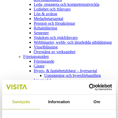
Leda, engagera och kompetensutveckla
Ledighet och frånvaro
Lön & avdrag
Medarbetarsamtal
Pension och försäkringar
Rehabilitering
Semester
Sjukdom och sjukfrånvaro
Webbinarier, webb- och lärarledda utbildningar
Visselblåsning
Övergång av verksamhet
Företagsguiden
Företagande
Gäster
Hyres- & fastighetsfrågor – hyresavtal
Uppsägning och hyresförhandling
Livsmedel
Miljö och avfall
Säkerhet
Tillstånd och anmälan
Branschfakta
Samtycke
Information
Om
Kompetensförsörjning
Prioriterade frågor
Bli medlem