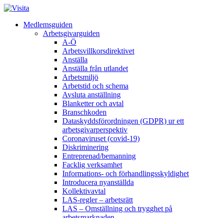
Medlemsguiden
Arbetsgivarguiden
A-Ö
Arbetsvillkorsdirektivet
Anställa
Anställa från utlandet
Arbetsmiljö
Arbetstid och schema
Avsluta anställning
Blanketter och avtal
Branschkoden
Dataskyddsförordningen (GDPR) ur ett
arbetsgivarperspektiv
Coronaviruset (covid-19)
Diskriminering
Entreprenad/bemanning
Facklig verksamhet
Informations- och förhandlingsskyldighet
Introducera nyanställda
Kollektivavtal
LAS-regler – arbetsrätt
LAS – Omställning och trygghet på
arbetsmarknaden