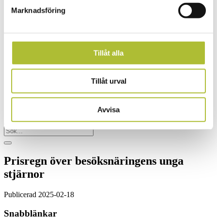
Ansvarsnämnden – reklamationer
Bokningsregler – gäst
Marknadsföring
Klassificering och auktorisation
Hotellklassificering
Turistinformationer & Turistcenter
Auktorisation Turistinfo/Turistcenter
Tillåt alla
InfoPoint – en bemannad turistserviceplats
Kontakta oss
Tillåt urval
Nyhetsbrev
Press
Logga in
Avvisa
Prisregn över besöksnäringens unga
stjärnor
Publicerad 2025-02-18
Snabblänkar