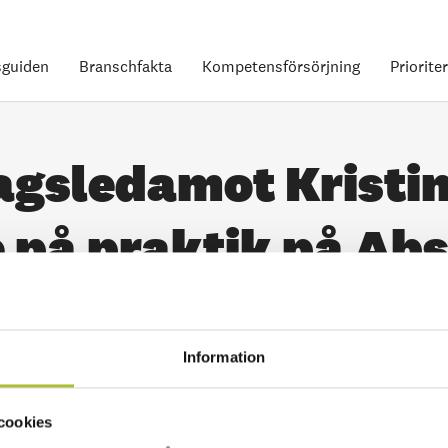
guiden
Branschfakta
Kompetensförsörjning
Priorite
agsledamot Kristi
 på praktik på Abs
Information
cookies