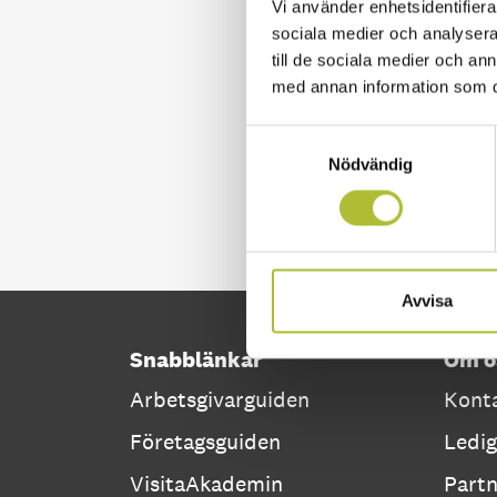
Vi använder enhetsidentifierar
sociala medier och analysera 
till de sociala medier och a
med annan information som du 
Samtyckesval
Nödvändig
Avvisa
Snabblänkar
Om o
Arbetsgivarguiden
Konta
Företagsguiden
Ledig
VisitaAkademin
Part