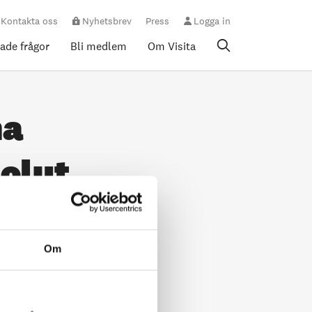
Kontakta oss
Nyhetsbrev
Press
Logga in
rade frågor
Bli medlem
Om Visita
na
olut
Om