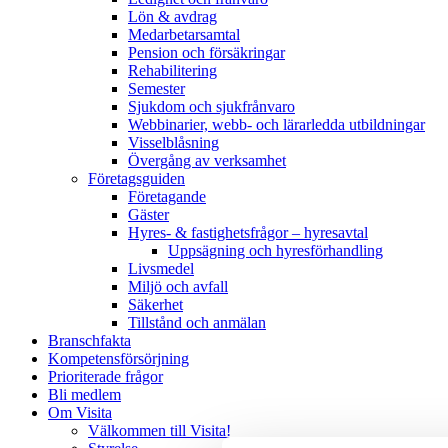
Lön & avdrag
Medarbetarsamtal
Pension och försäkringar
Rehabilitering
Semester
Sjukdom och sjukfrånvaro
Webbinarier, webb- och lärarledda utbildningar
Visselblåsning
Övergång av verksamhet
Företagsguiden
Företagande
Gäster
Hyres- & fastighetsfrågor – hyresavtal
Uppsägning och hyresförhandling
Livsmedel
Miljö och avfall
Säkerhet
Tillstånd och anmälan
Branschfakta
Kompetensförsörjning
Prioriterade frågor
Bli medlem
Om Visita
Välkommen till Visita!