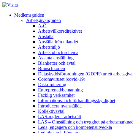
Medlemsguiden
Arbetsgivarguiden
A-Ö
Arbetsvillkorsdirektivet
Anställa
Anställa från utlandet
Arbetsmiljö
Arbetstid och schema
Avsluta anställning
Blanketter och avtal
Branschkoden
Dataskyddsförordningen (GDPR) ur ett arbetsgiva
Coronaviruset (covid-19)
Diskriminering
Entreprenad/bemanning
Facklig verksamhet
Informations- och förhandlingsskyldighet
Introducera nyanställda
Kollektivavtal
LAS-regler – arbetsrätt
LAS – Omställning och trygghet på arbetsmarkna
Leda, engagera och kompetensutveckla
Ledighet och frånvaro