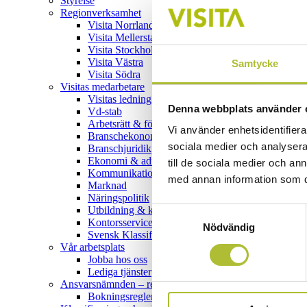
Styrelse
Regionverksamhet
Visita Norrland
Visita Mellersta
Visita Stockholm & Gotland
Visita Västra
Samtycke
Visita Södra
Visitas medarbetare
Visitas ledning
Denna webbplats använder 
Vd-stab
Arbetsrätt & förhandling
Vi använder enhetsidentifierar
Branschekonomi
sociala medier och analysera 
Branschjuridik
Ekonomi & administration
till de sociala medier och a
Kommunikation
med annan information som du 
Marknad
Näringspolitik
Utbildning & kompetensförsörjning
Samtyckesval
Kontorsservice
Nödvändig
Svensk Klassificering
Vår arbetsplats
Jobba hos oss
Lediga tjänster
Ansvarsnämnden – reklamationer
Bokningsregler – gäst