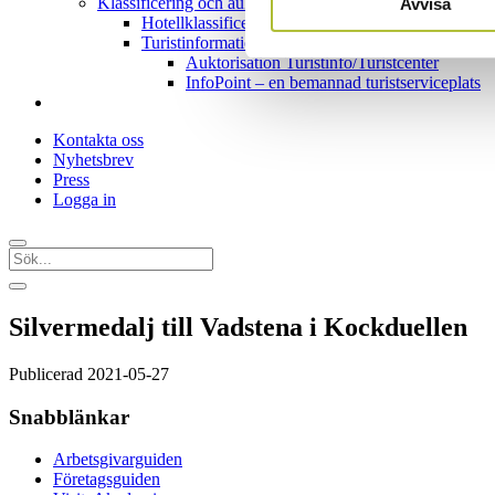
Klassificering och auktorisation
Avvisa
Hotellklassificering
Turistinformationer & Turistcenter
Auktorisation Turistinfo/Turistcenter
InfoPoint – en bemannad turistserviceplats
Kontakta oss
Nyhetsbrev
Press
Logga in
Silvermedalj till Vadstena i Kockduellen
Publicerad 2021-05-27
Snabblänkar
Arbetsgivarguiden
Företagsguiden