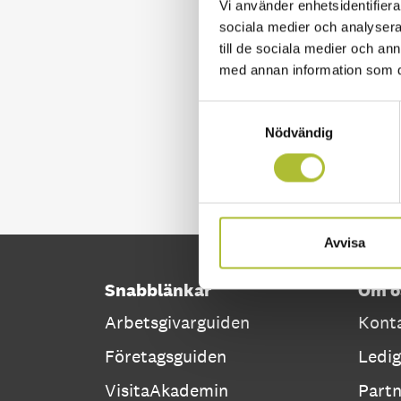
Vi använder enhetsidentifierar
sociala medier och analysera 
till de sociala medier och a
med annan information som du 
Samtyckesval
Nödvändig
Avvisa
Snabblänkar
Om o
Arbetsgivarguiden
Konta
Företagsguiden
Ledig
VisitaAkademin
Part