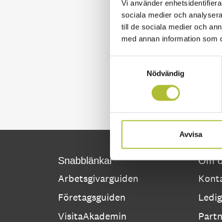
Vi använder enhetsidentifierar
sociala medier och analysera 
till de sociala medier och a
med annan information som du 
Samtyckesval
Nödvändig
Avvisa
Snabblänkar
Om o
Arbetsgivarguiden
Konta
Företagsguiden
Ledig
VisitaAkademin
Part