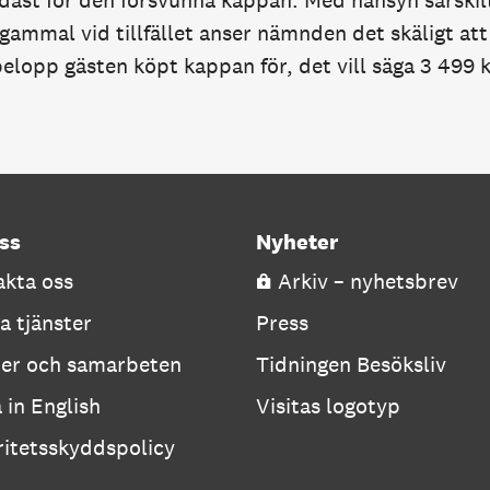
dast för den försvunna kappan. Med hänsyn särskilt
 gammal vid tillfället anser nämnden det skäligt att
belopp gästen köpt kappan för, det vill säga 3 499 
ss
Nyheter
kta oss
Arkiv – nyhetsbrev
a tjänster
Press
ner och samarbeten
Tidningen Besöksliv
a in English
Visitas logotyp
ritetsskyddspolicy