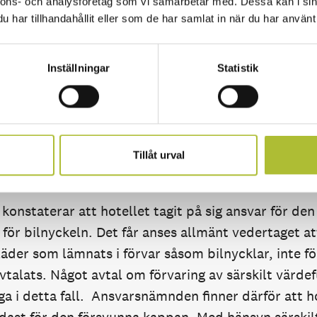
nnons- och analysföretag som vi samarbetar med. Dessa kan i sin
har tillhandahållit eller som de har samlat in när du har använt 
e från att kappan blivit stulen utan trodde att den 
lig då hon haft turen att köpa en fin kappa till red
Inställningar
Statistik
og hon reda på vad motsvarande kappa skulle kost
n att hennes bilnyckel låg i kappan. En ny motsva
onor och bilnyckel kostade 3 860 kronor.
Tillåt urval
 beslut
nstaterar att hotellet tagit på sig ansvar för den
för bilnyckeln. Det får anses allmänt vedertaget at
läder som lämnats i förvar såsom bilnycklar, inte f
avtalats. Något avtal om förvaring av särskilt värde
gga i detta fall. Ansvarsnämnden finner därför att h