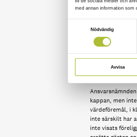
till de sociala medier och a
Gästen
med annan information som du 
Gästen utgick int
Samtyckesval
rätta. Hon var oro
Nödvändig
gästen kom hem t
dag upptäckte ho
kostade 9 395 kr
Avvisa
Ansvarsnämndens
Ansvarsnämnden ko
kappan, men inte 
värdeföremål, i k
inte särskilt har 
inte visats föreli