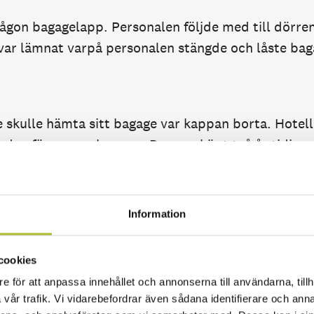
någon bagagelapp. Personalen följde med till dörren
t var lämnat varpå personalen stängde och låste b
 skulle hämta sitt bagage var kappan borta. Hotelle
r den försvunna kappan. Den var köpt två år tidigar
e meddelade gästen att hon hade haft sin bilnycke
Information
de 3 860 kronor och en ny kappa kostade 9 395 kro
 med 13 255 kronor. Hotellet tyckte inte att denn
cookies
ersätter inte lösa värdesaker som till exempel bilny
e för att anpassa innehållet och annonserna till användarna, tillh
ta kappan med 3 499 kronor.
vår trafik. Vi vidarebefordrar även sådana identifierare och anna