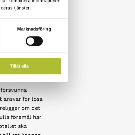
 tur kombinera informationen
deras tjänster.
skulle komma till
ucerat pris. När
Marknadsföring
a. Efter någon
rande kappa
Tillåt alla
 försvunna
t ansvar för lösa
öreligger om det
fulla föremål har
otellet ska