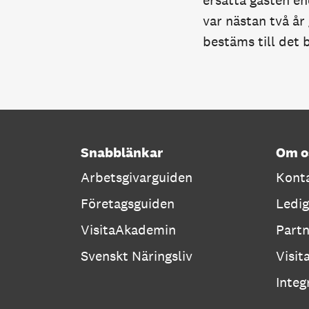
ersätta gästen en
var nästan två år
bestäms till det 
Snabblänkar
Om o
Arbetsgivarguiden
Konta
Företagsguiden
Ledig
VisitaAkademin
Part
Svenskt Näringsliv
Visit
Integ