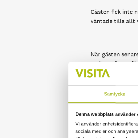
Gästen fick inte 
väntade tills all
När gästen senare
ersätta gästen fö
kronor.
Några dagar senar
Samtycke
Bilnyckeln kosta
krävde ersättning
Denna webbplats använder 
rimlig. Hotellet 
Vi använder enhetsidentifierar
villigt att ersät
sociala medier och analysera 