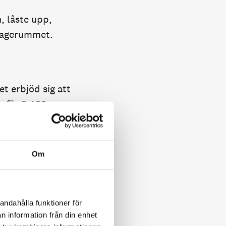
, låste upp,
agagerummet.
t erbjöd sig att
e för 3 499
l i kappan.
Om
nor. Gästen
a summa var
cklar, men var
andahålla funktioner för
n information från din enhet