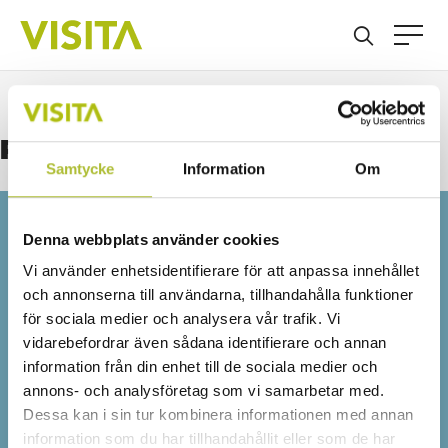
Registration Card Schengen
Samtycke
Information
Om
Denna webbplats använder cookies
Detta innehåll är endast för
Vi använder enhetsidentifierare för att anpassa innehållet
våra medlemmar
och annonserna till användarna, tillhandahålla funktioner
för sociala medier och analysera vår trafik. Vi
Logga in för att fortsätta läsa. Inte medlem än?
Ansök
vidarebefordrar även sådana identifierare och annan
här
information från din enhet till de sociala medier och
Eller är ditt företag redan medlem?
Skapa ett konto
annons- och analysföretag som vi samarbetar med.
här
Dessa kan i sin tur kombinera informationen med annan
information som du har tillhandahållit eller som de har