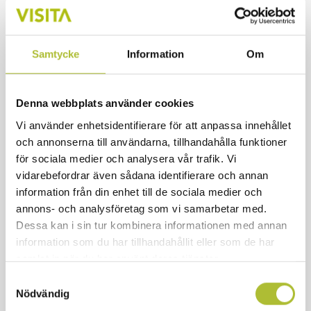
luftförbättrare, städa rent istället!
Kolla att det är fri väg för en rullstolsburen
Samtycke
Information
Om
till reception/kassa och till anläggningens
viktigaste delar.
Denna webbplats använder cookies
Beskriv graden av tillgänglighet för gäster
med olika funktionsnedsättningar på
Vi använder enhetsidentifierare för att anpassa innehållet
och annonserna till användarna, tillhandahålla funktioner
webben.
för sociala medier och analysera vår trafik. Vi
vidarebefordrar även sådana identifierare och annan
Så går du vidare
information från din enhet till de sociala medier och
annons- och analysföretag som vi samarbetar med.
Utbilda alla med
scandichotels.se/alltid-pa-
Dessa kan i sin tur kombinera informationen med annan
scandic/speciella-behov/tillganglighets-
information som du har tillhandahållit eller som de har
utbildning
samlat in när du har använt deras tjänster.
Samtyckesval
Hyr en rullstol och testa anläggningens
Nödvändig
tillgänglighet tillsammans med