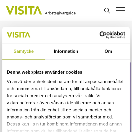
Arbetsgivarguide
Regler och direktiv
Samtycke
Information
Om
Denna webbplats använder cookies
Detta innehåll är endast
Vi använder enhetsidentifierare för att anpassa innehållet
för våra medlemmar
och annonserna till användarna, tillhandahålla funktioner
för sociala medier och analysera vår trafik. Vi
Logga in för att fortsätta läsa. Inte medlem än?
vidarebefordrar även sådana identifierare och annan
Ansök här
information från din enhet till de sociala medier och
Eller är ditt företag redan medlem?
Skapa ett
annons- och analysföretag som vi samarbetar med.
konto här
Dessa kan i sin tur kombinera informationen med annan
information som du har tillhandahållit eller som de har