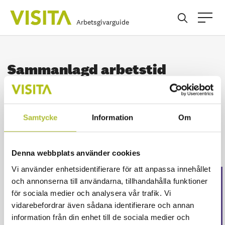
Arbetsgivarguide
Sammanlagd arbetstid
Den sammanlagda arbetstiden får uppgå till i
genomsnitt högst 48 timmar under varje
Samtycke
Information
Om
sjudagarsperiod under en beräkningsperiod
om, som huvudregel, högst fyra månader.
Denna webbplats använder cookies
Vi använder enhetsidentifierare för att anpassa innehållet
och annonserna till användarna, tillhandahålla funktioner
Detta innehåll är endast
för sociala medier och analysera vår trafik. Vi
för våra medlemmar
vidarebefordrar även sådana identifierare och annan
information från din enhet till de sociala medier och