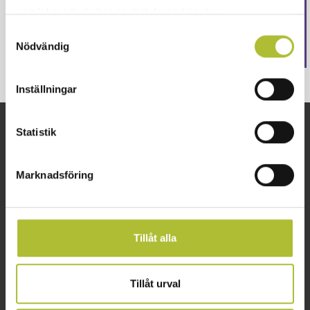
samlat in när du har använt deras tjänster.
Logga in
Samtyckesval
Nödvändig
Inställningar
Statistik
Snabblänkar
Om oss
Arbetsgivarguiden
Kontakta oss
Marknadsföring
Företagsguiden
Lediga tjänster
VisitaAkademin
Partner och samarbeten
Svenskt Näringsliv
Visita in English
Tillåt alla
Integritetsskyddspolicy
Nyheter
Följ oss
Tillåt urval
Arkiv – nyhetsbrev
Facebook