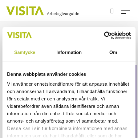
Arbetsgivarguide
Vid smitta av Covid -19
Samtycke
Information
Om
Denna webbplats använder cookies
Detta innehåll är endast för
Vi använder enhetsidentifierare för att anpassa innehållet
våra medlemmar
och annonserna till användarna, tillhandahålla funktioner
för sociala medier och analysera vår trafik. Vi
Logga in för att fortsätta läsa. Inte medlem än?
vidarebefordrar även sådana identifierare och annan
Ansök här
information från din enhet till de sociala medier och
Eller är ditt företag redan medlem?
Skapa ett
annons- och analysföretag som vi samarbetar med.
konto här
Dessa kan i sin tur kombinera informationen med annan
information som du har tillhandahållit eller som de har