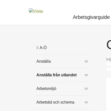
Arbetsgivarguide
A-Ö
Hä
Anställa
av
Anställa från utlandet
Rekrytera
Arbetsmiljö
Vem kan arbeta i
Anställningsavtal
Sverige?
Arbetstid och schema
Anställningsformer
Arbetsmiljö för
Kontroll och sanktioner
Tillfälligt arbetstillstånd
hotellstädare