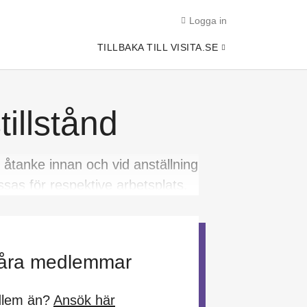
Logga in
TILLBAKA TILL VISITA.SE
illstånd
 åtanke innan och vid anställning
sas för respektive arbetsplats.
 våra medlemmar
edlem än?
Ansök här