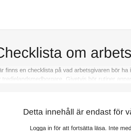
Checklista om arbetst
r finns en checklista på vad arbetsgivaren bör ha i
 tredjelandsmedborgare. Givetvis bör rutiner anpas
Detta innehåll är endast för
Logga in för att fortsätta läsa. Inte m