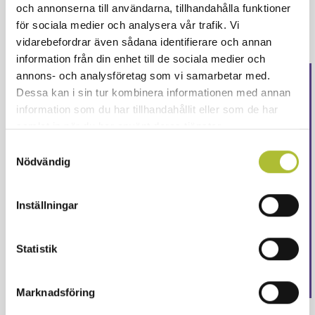
därför viktigt att ha rutiner för att kontrollera,
och annonserna till användarna, tillhandahålla funktioner
dokumentera och underrätta i dessa delar.
för sociala medier och analysera vår trafik. Vi
vidarebefordrar även sådana identifierare och annan
information från din enhet till de sociala medier och
annons- och analysföretag som vi samarbetar med.
Detta innehåll är endast för
Dessa kan i sin tur kombinera informationen med annan
information som du har tillhandahållit eller som de har
våra medlemmar
samlat in när du har använt deras tjänster.
Samtyckesval
Logga in för att fortsätta läsa. Inte medlem än?
Nödvändig
Ansök här
Eller är ditt företag redan medlem?
Skapa ett konto
här
Inställningar
Logga in
Statistik
Marknadsföring