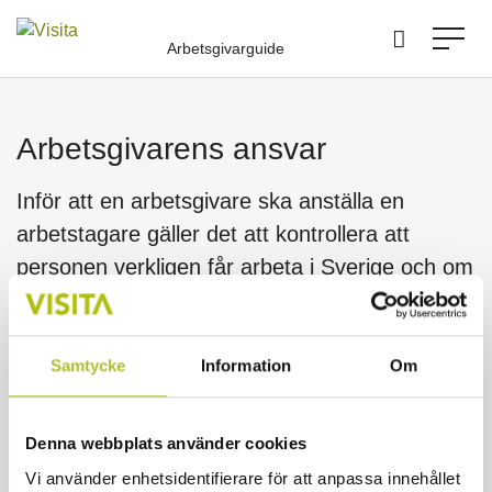
Arbetsgivarguide
Arbetsgivarens ansvar
Inför att en arbetsgivare ska anställa en
arbetstagare gäller det att kontrollera att
personen verkligen får arbeta i Sverige och om
det finns några begräsningar i vilka
arbetsuppgifter som får utföras. Vidare har
arbetsgivaren ansvar för att följa upp inför att
Samtycke
Information
Om
tillfälliga arbetstillstånd löper ut. Arbetsgivaren
ska också informera myndigheter om
Denna webbplats använder cookies
anställningar av tredjelandsmedborgare. Det är
Vi använder enhetsidentifierare för att anpassa innehållet