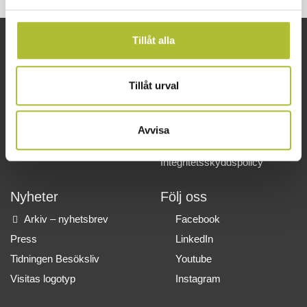
Tillåt alla
Snabblänkar
Om oss
Arbetsgivarguiden
Kontakta oss
Tillåt urval
Företagsguiden
Lediga tjänster
VisitaAkademin
Partner och samarbeten
Avvisa
Svenskt Näringsliv
Visita in English
Integritetsskyddspolicy
Nyheter
Följ oss
Arkiv – nyhetsbrev
Facebook
Press
LinkedIn
Tidningen Besöksliv
Youtube
Visitas logotyp
Instagram