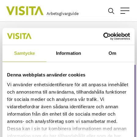
Arbetsgivarguide
Avstämningsmöte
Samtycke
Information
Om
Denna webbplats använder cookies
Detta innehåll är endast
Vi använder enhetsidentifierare för att anpassa innehållet
för våra medlemmar
och annonserna till användarna, tillhandahålla funktioner
för sociala medier och analysera vår trafik. Vi
Logga in för att fortsätta läsa. Inte medlem än?
vidarebefordrar även sådana identifierare och annan
Ansök här
information från din enhet till de sociala medier och
Eller är ditt företag redan medlem?
Skapa ett
annons- och analysföretag som vi samarbetar med.
konto här
Dessa kan i sin tur kombinera informationen med annan
information som du har tillhandahållit eller som de har