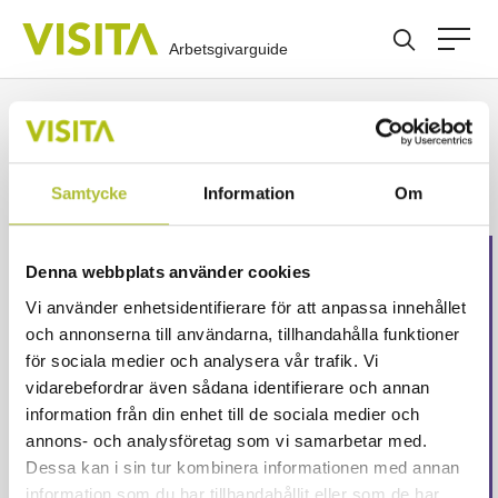
Arbetsgivarguide
Avsked
Samtycke
Information
Om
Denna webbplats använder cookies
Detta innehåll är endast
Vi använder enhetsidentifierare för att anpassa innehållet
för våra medlemmar
och annonserna till användarna, tillhandahålla funktioner
för sociala medier och analysera vår trafik. Vi
vidarebefordrar även sådana identifierare och annan
Logga in för att fortsätta läsa. Inte medlem än?
information från din enhet till de sociala medier och
Ansök här
annons- och analysföretag som vi samarbetar med.
Eller är ditt företag redan medlem?
Skapa ett konto
Dessa kan i sin tur kombinera informationen med annan
här
information som du har tillhandahållit eller som de har