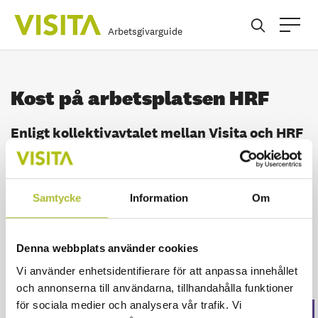
Arbetsgivarguide
Kost på arbetsplatsen HRF
Enligt kollektivavtalet mellan Visita och HRF
(17 §) innebär en överenskommelse om
anställning även att överenskommelse om
kost på arbetsplatsen har träffats där
Samtycke
Information
Om
arbetsgivaren tillhandahåller mat på
arbetsplatsen.
Denna webbplats använder cookies
Vi använder enhetsidentifierare för att anpassa innehållet
och annonserna till användarna, tillhandahålla funktioner
för sociala medier och analysera vår trafik. Vi