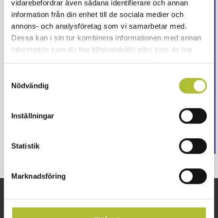
vidarebefordrar även sådana identifierare och annan
Detta innehåll är endast
information från din enhet till de sociala medier och
för våra medlemmar
annons- och analysföretag som vi samarbetar med.
Dessa kan i sin tur kombinera informationen med annan
information som du har tillhandahållit eller som de har
Logga in för att fortsätta läsa. Inte medlem än?
samlat in när du har använt deras tjänster.
Ansök här
Samtyckesval
Eller är ditt företag redan medlem?
Skapa ett
Nödvändig
konto här
Logga in
Inställningar
Statistik
Marknadsföring
Snabblänkar
Om oss