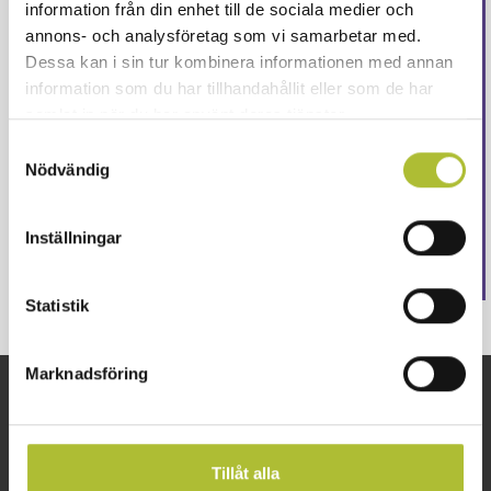
information från din enhet till de sociala medier och
våra medlemmar
annons- och analysföretag som vi samarbetar med.
Dessa kan i sin tur kombinera informationen med annan
Logga in för att fortsätta läsa. Inte medlem än?
information som du har tillhandahållit eller som de har
Ansök här
samlat in när du har använt deras tjänster.
Eller är ditt företag redan medlem?
Skapa ett konto
Samtyckesval
här
Nödvändig
Logga in
Inställningar
Statistik
Marknadsföring
Snabblänkar
Om oss
Arbetsgivarguiden
Kontakta oss
Tillåt alla
Företagsguiden
Lediga tjänster