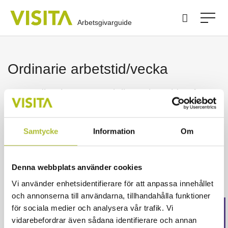
Arbetsgivarguide
Ordinarie arbetstid/vecka
Den ordinarie genomsnittliga arbetstiden för
heltidsanställda som omfattas av
kollektivavtalen med HRF och Unionen uppgår
Samtycke
Information
Om
till 40 timmar/vecka och 38 timmar/vecka för
de som huvudsakligen arbetar nattjänst i
Denna webbplats använder cookies
hotellreception.
Vi använder enhetsidentifierare för att anpassa innehållet
och annonserna till användarna, tillhandahålla funktioner
för sociala medier och analysera vår trafik. Vi
Detta innehåll är endast för
vidarebefordrar även sådana identifierare och annan