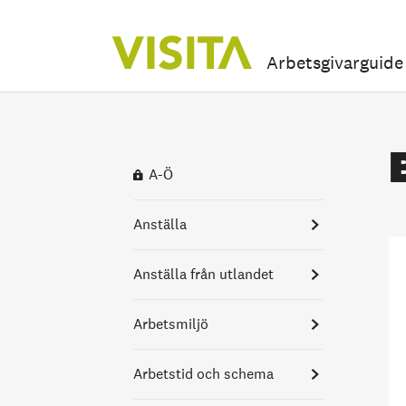
Arbetsgivarguide
A-Ö
Anställa
Anställa från utlandet
Rekrytera
Arbetsmiljö
Vem kan arbeta i Sverige?
Anställningsavtal
Arbetstid och schema
Kontroll och sanktioner
Tillfälligt
Anställningsformer
Arbetsmiljö för
arbetstillstånd
hotellstädare