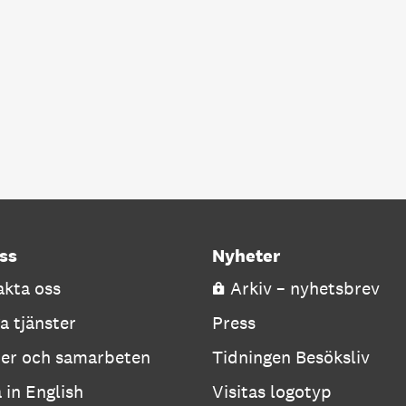
ss
Nyheter
kta oss
Arkiv – nyhetsbrev
a tjänster
Press
ner och samarbeten
Tidningen Besöksliv
a in English
Visitas logotyp