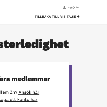
Logga in
TILLBAKA TILL VISITA.SE
sterledighet
r våra medlemmar
edlem än?
Ansök här
kapa ett konto här